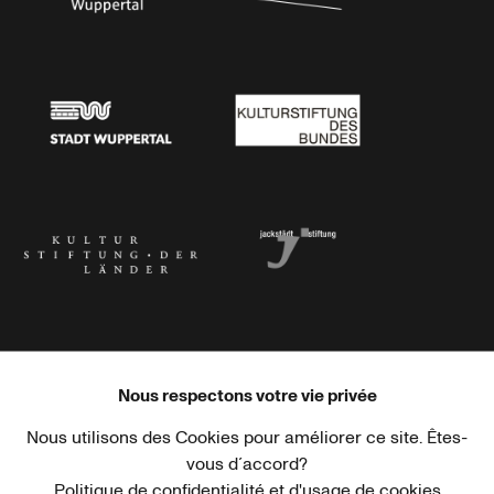
Stadtsparkasse Wuppertal
Kunststiftung NRW
Stadt Wuppertal
Kulturstiftung des Bundes
Kulturstiftung der Länder
Dr. Werner Jackstädt Stiftung
Nous respectons votre vie privée
Nous utilisons des Cookies pour améliorer ce site. Êtes-
Haus der Kulturen der Welt
Goethe-Institut
vous d´accord?
Politique de confidentialité et d'usage de cookies