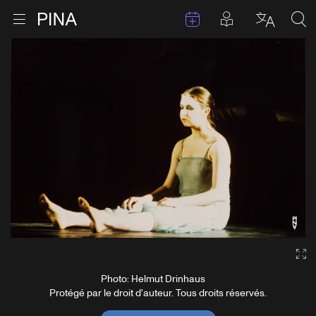
Évenements
Articles en 
Retour à la page d'accueil
Ouvrir le menu
Choisir 
Sea
Aller au contenu
Ga
Photo: Helmut Drinhaus
Protégé par le droit d'auteur. Tous droits réservés.