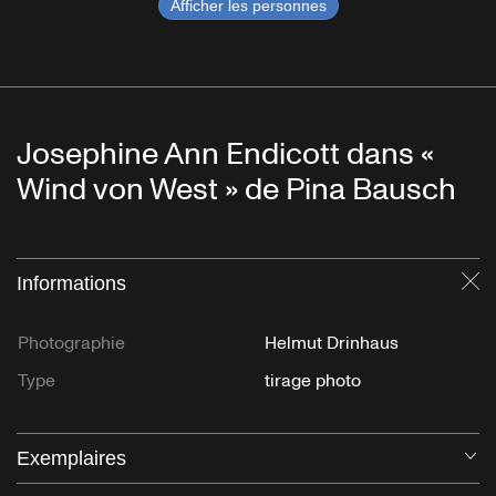
Afficher les personnes
Josephine Ann Endicott dans «
Wind von West » de Pina Bausch
Informations
Fe
Photographie
Helmut Drinhaus
Type
tirage photo
Exemplaires
Ou