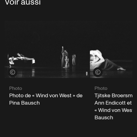
Voir aussi
Voir les crédits
Voir les crédits
Photo
Photo
Photo de « Wind von West » de
Tjitske Broersma
Pina Bausch
Ann Endicott et M
« Wind von West »
Bausch