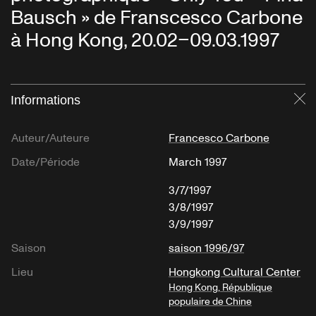
Bausch » de Franscesco Carbone
à Hong Kong, 20.02–09.03.1997
Informations
Fe
Auteur/Auteure
Francesco Carbone
Date/Période
March 1997
3/7/1997
3/8/1997
3/9/1997
Saison
saison 1996/97
Lieu
Hongkong Cultural Center
Hong Kong, République
populaire de Chine