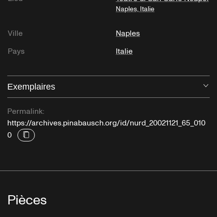
Naples, Italie
Ville
Naples
Pays
Italie
Exemplaires
Ou
Permalink:
https://archives.pinabausch.org/id/nurd_20021121_65_010
0
Pièces