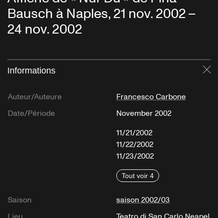
Bausch à Naples, 21 nov. 2002 –
24 nov. 2002
Informations
Fe
Auteur/Auteure
Francesco Carbone
Date/Période
November 2002
11/21/2002
11/22/2002
11/23/2002
Tout voir 4
Saison
saison 2002/03
Lieu
Teatro di San Carlo Neapel