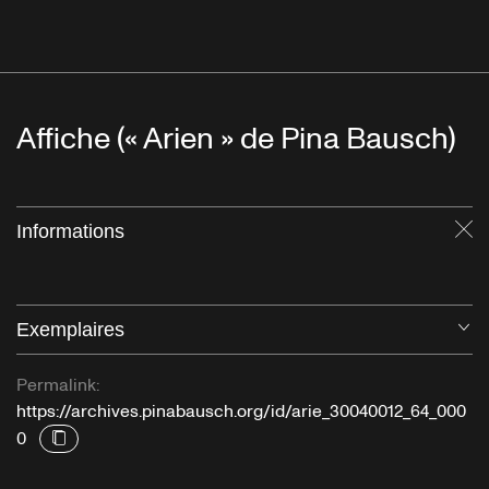
Affiche (« Arien » de Pina Bausch)
Informations
Fe
Exemplaires
Ou
Permalink:
https://archives.pinabausch.org/id/arie_30040012_64_000
0