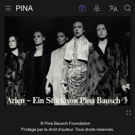
Évenements
Articles en 
Retour à la page d'accueil
Ouvrir le menu
Choisir 
Sea
Aller au contenu
Ga
© Pina Bausch Foundation
Protégé par le droit d'auteur. Tous droits réservés.