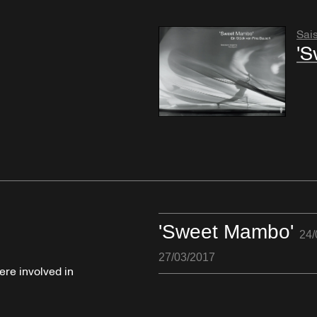
Sai
'S
'Sweet Mambo'
24/
27/03/2017
re involved in