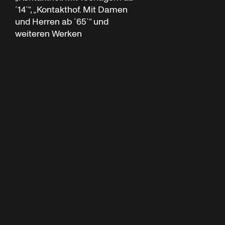
´14`“, „Kontakthof. Mit Damen
und Herren ab ´65`“ und
weiteren Werken