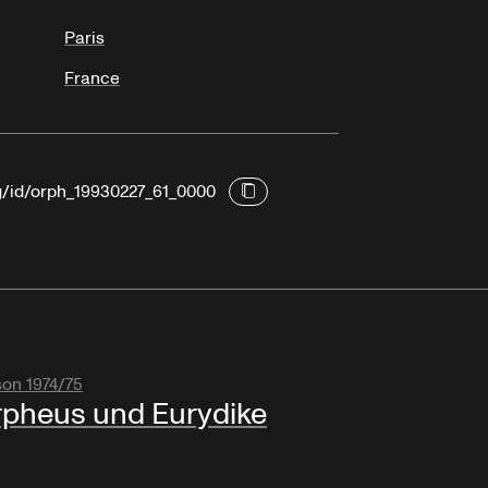
Paris
France
rg/id/orph_19930227_61_0000
son 1974/75
pheus und Eurydike