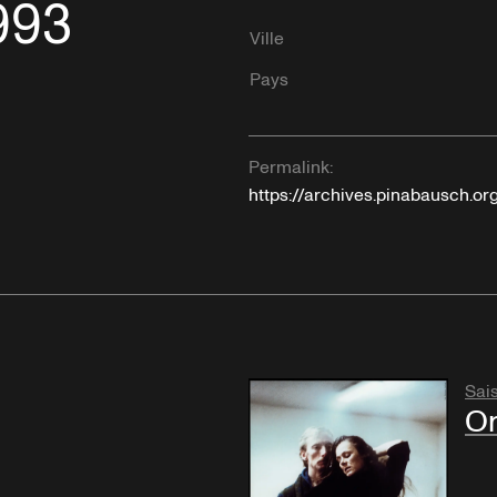
1993
Ville
Pays
Permalink:
https://archives.pinabausch.o
Sai
Or