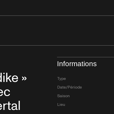
Informations
ike »
Type
ec
Date/Période
Saison
rtal
Lieu