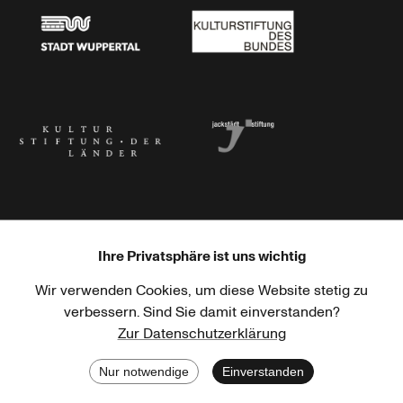
Stadt Wuppertal
Kulturstiftung des Bundes
Kulturstiftung der Länder
Dr. Werner Jackstädt Stiftung
Ihre Privatsphäre ist uns wichtig
Wir verwenden Cookies, um diese Website stetig zu
Haus der Kulturen der Welt
Goethe-Institut
verbessern. Sind Sie damit einverstanden?
Zur Datenschutzerklärung
Nur notwendige
Einverstanden