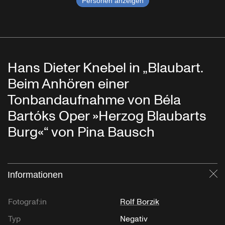
Personen anzeigen
Hans Dieter Knebel in „Blaubart.
Beim Anhören einer
Tonbandaufnahme von Béla
Bartóks Oper »Herzog Blaubarts
Burg«“ von Pina Bausch
Informationen
Sc
Fotograf:in
Rolf Borzik
Typ
Negativ