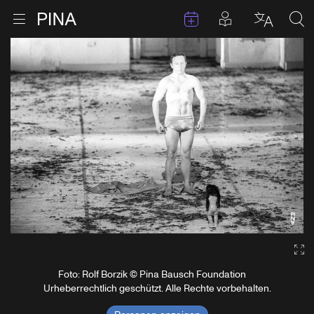
Termine
Beiträge in 
Zur Startseite
Menu öffnen
Sprache 
Suc
Zum Inhalt springen
Ga
Foto: Rolf Borzik © Pina Bausch Foundation
Urheberrechtlich geschützt. Alle Rechte vorbehalten.