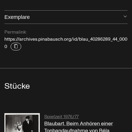
Exemplare
Öf
Permalink:
https://archives.pinabausch.org/id/blau_40286289_44_000
0
Stücke
Spielzeit 1976/77
Blaubart. Beim Anhören einer
Tonbandaufnahme von Béla