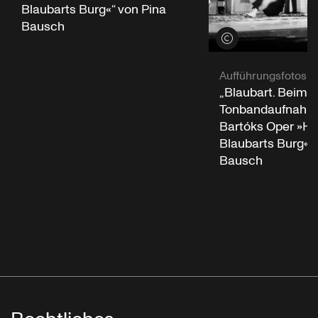
Blaubarts Burg«“ von Pina
Bausch
Credits öffnen
Aufführungsfotos
„Blaubart. Beim 
Tonbandaufnahme
Bartóks Oper »He
Blaubarts Burg«“ 
Bausch