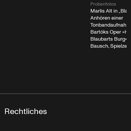
Probenfotos
Marlis Alt in „Bla
Anhören einer
Tonbandaufnahme
Bartóks Oper »He
Blaubarts Burg«“ 
Bausch, Spielzeit
Rechtliches