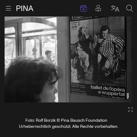
Termine
Beiträge in 
Zur Startseite
Menu öffnen
Sprache 
Suc
Zum Inhalt springen
Ga
Foto: Rolf Borzik © Pina Bausch Foundation
Urheberrechtlich geschützt. Alle Rechte vorbehalten.