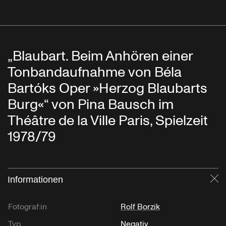
„Blaubart. Beim Anhören einer
Tonbandaufnahme von Béla
Bartóks Oper »Herzog Blaubarts
Burg«“ von Pina Bausch im
Théâtre de la Ville Paris, Spielzeit
1978/79
Informationen
Sc
Fotograf:in
Rolf Borzik
Typ
Negativ