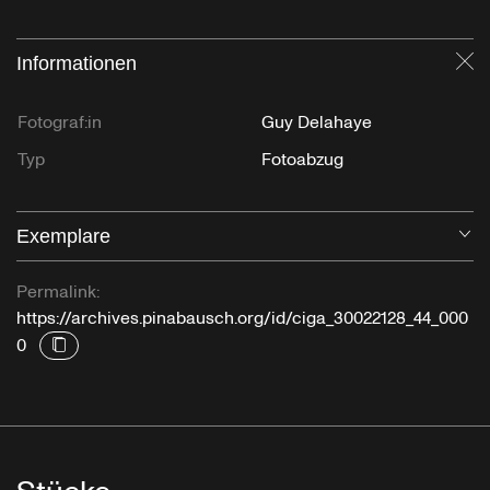
Informationen
Sc
Fotograf:in
Guy Delahaye
Typ
Fotoabzug
Exemplare
Öf
Permalink:
https://archives.pinabausch.org/id/ciga_30022128_44_000
0