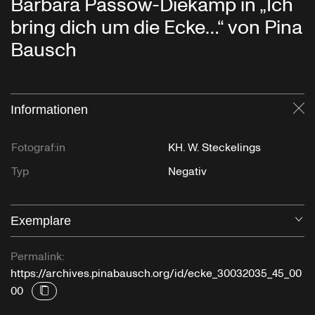
Barbara Passow-Diekamp in „Ich
bring dich um die Ecke…“ von Pina
Bausch
Informationen
Sc
Fotograf:in
KH. W. Steckelings
Typ
Negativ
Exemplare
Öf
Permalink:
https://archives.pinabausch.org/id/ecke_30032035_45_00
00