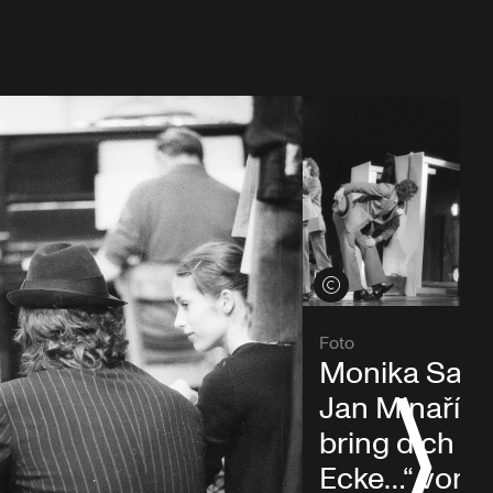
Credits öffnen
Foto
Monika Sag
Jan Minařík i
bring dich u
Ecke…“ von P