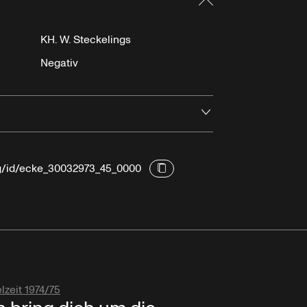
KH. W. Steckelings
Negativ
Öffnen
rg/id/ecke_30032973_45_0000
lzeit 1974/75