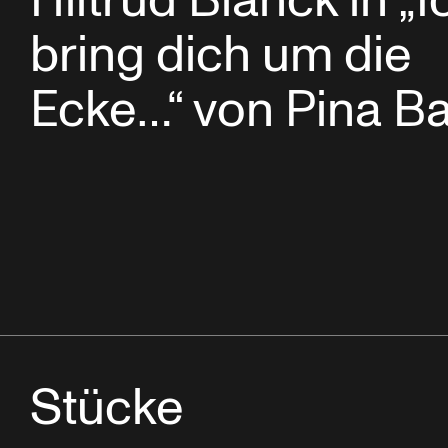
Hiltrud Blanck in „I
bring dich um die
Ecke…“ von Pina B
Stücke