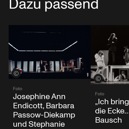
Dazu passend
Credits öffnen
Credits öffnen
Foto
Foto
Josephine Ann
„Ich brin
Endicott, Barbara
die Ecke…
Passow-Diekamp
Bausch
und Stephanie