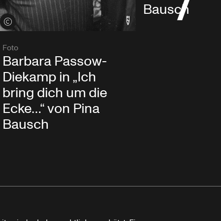
Bausch
Credits öffnen
Foto
Barbara Passow-
Diekamp in „Ich
bring dich um die
Ecke…“ von Pina
Bausch