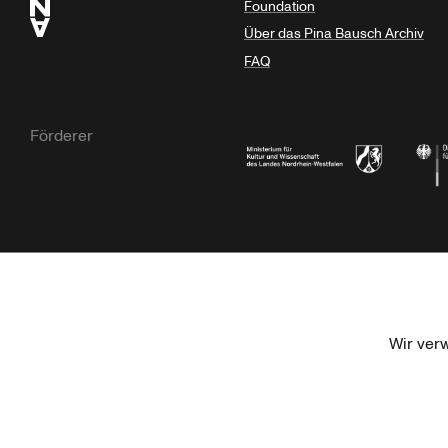
Foundation
Über das Pina Bausch Archiv
FAQ
Förderer
Ministerium für Kultur und Wissensc
Die B
Kulturstiftung der Länder
Dr. We
Wir ver