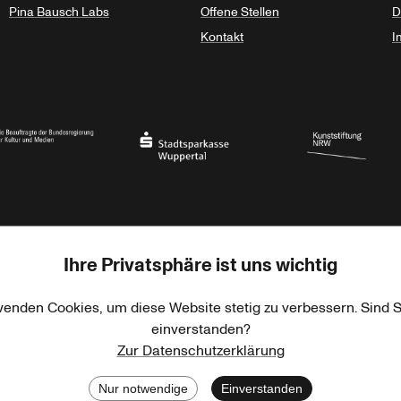
Pina Bausch Labs
Offene Stellen
D
Kontakt
I
haft des Landes Nordrhein-Westfalen
eauftragte der Bundesregierung für Kultur und Medien
Stadtsparkasse Wuppertal
Kunststiftung NRW
Ihre Privatsphäre ist uns wichtig
rner Jackstädt Stiftung
Haus der Kulturen der Welt
Goethe-Institut
wenden Cookies, um diese Website stetig zu verbessern. Sind S
einverstanden?
Zur Datenschutzerklärung
Nur notwendige
Einverstanden