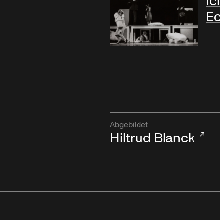
Ic
E
Abgebildet
Hiltrud Blanck