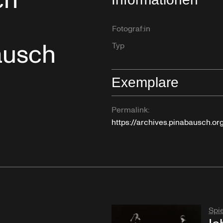
ch
Fotograf:in
ausch
Typ
Exemplare
Permalink:
https://archives.pinabausch.o
Spie