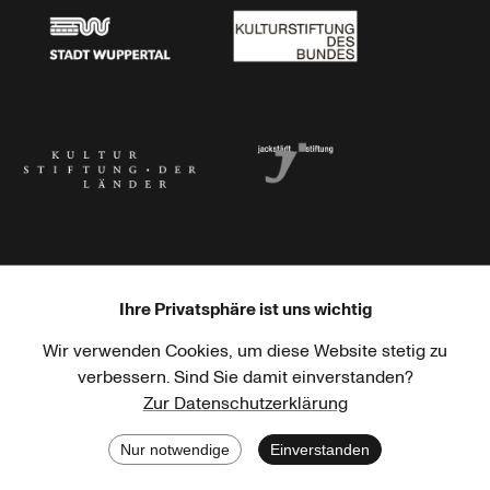
Stadt Wuppertal
Kulturstiftung des Bundes
Kulturstiftung der Länder
Dr. Werner Jackstädt Stiftung
Ihre Privatsphäre ist uns wichtig
Wir verwenden Cookies, um diese Website stetig zu
Haus der Kulturen der Welt
Goethe-Institut
verbessern. Sind Sie damit einverstanden?
Zur Datenschutzerklärung
Nur notwendige
Einverstanden