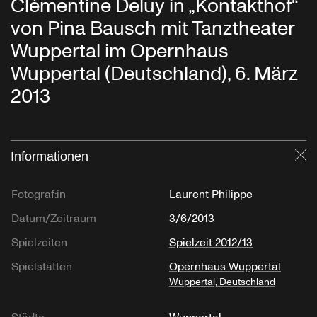
Clémentine Deluy in „Kontakthof“
von Pina Bausch mit Tanztheater
Wuppertal im Opernhaus
Wuppertal (Deutschland), 6. März
2013
Informationen
Sc
Fotograf:in
Laurent Philippe
Datum/Zeitraum
3/6/2013
Spielzeiten
Spielzeit 2012/13
Spielstätten
Opernhaus Wuppertal
Wuppertal, Deutschland