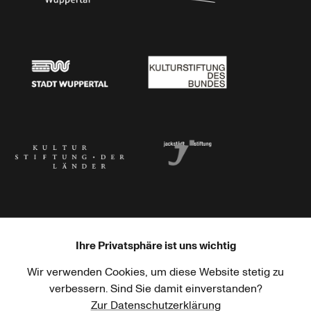
Stadtsparkasse Wuppertal
Kunststiftung NRW
Stadt Wuppertal
Kulturstiftung des Bundes
Kulturstiftung der Länder
Dr. Werner Jackstädt Stiftung
Ihre Privatsphäre ist uns wichtig
Wir verwenden Cookies, um diese Website stetig zu
Haus der Kulturen der Welt
Goethe-Institut
verbessern. Sind Sie damit einverstanden?
Zur Datenschutzerklärung