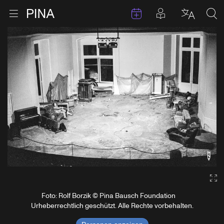
Termine
Beiträge in 
Zur Startseite
Menu öffnen
Sprache 
Suc
Zum Inhalt springen
Ga
Foto: Rolf Borzik © Pina Bausch Foundation
Urheberrechtlich geschützt. Alle Rechte vorbehalten.