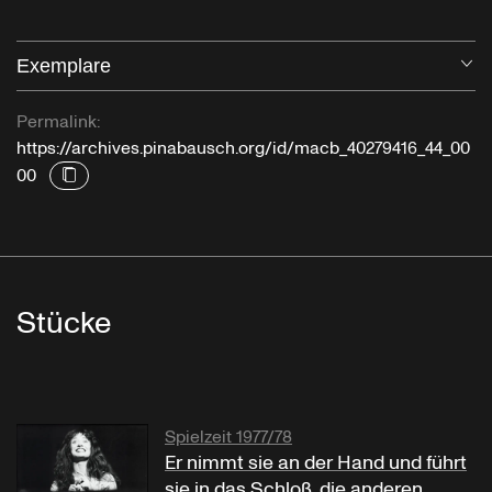
Exemplare
Öf
Permalink:
https://archives.pinabausch.org/id/macb_40279416_44_00
00
Stücke
Spielzeit 1977/78
Er nimmt sie an der Hand und führt
sie in das Schloß, die anderen