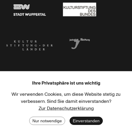
Stadt Wuppertal
Kulturstiftung des Bundes
Kulturstiftung der Länder
Dr. Werner Jackstädt Stiftung
Ihre Privatsphäre ist uns wichtig
Wir verwenden Cookies, um diese Website stetig zu
Haus der Kulturen der Welt
Goethe-Institut
verbessern. Sind Sie damit einverstanden?
Zur Datenschutzerklärung
Nur notwendige
Einverstanden