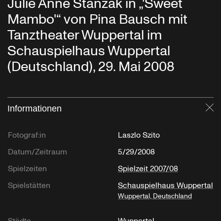
Julie Anne Stanzak in „'Sweet
Mambo'“ von Pina Bausch mit
Tanztheater Wuppertal im
Schauspielhaus Wuppertal
(Deutschland), 29. Mai 2008
Informationen
Sc
Fotograf:in
Laszlo Szito
Datum/Zeitraum
5/29/2008
Spielzeiten
Spielzeit 2007/08
Spielstätten
Schauspielhaus Wuppertal
Wuppertal, Deutschland
Städte
Wuppertal