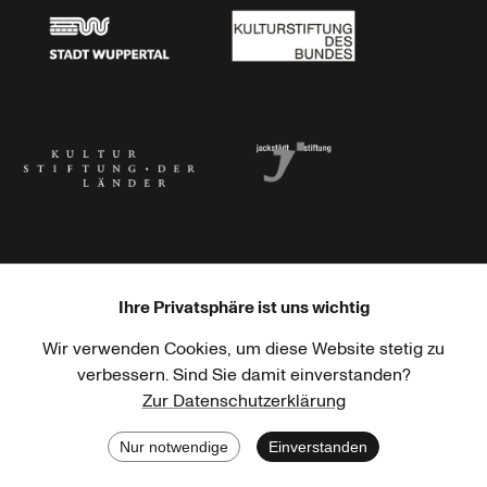
Stadt Wuppertal
Kulturstiftung des Bundes
Kulturstiftung der Länder
Dr. Werner Jackstädt Stiftung
Ihre Privatsphäre ist uns wichtig
Wir verwenden Cookies, um diese Website stetig zu
Haus der Kulturen der Welt
Goethe-Institut
verbessern. Sind Sie damit einverstanden?
Zur Datenschutzerklärung
Nur notwendige
Einverstanden