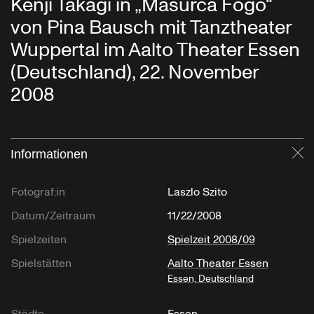
Kenji Takagi in „Masurca Fogo“
von Pina Bausch mit Tanztheater
Wuppertal im Aalto Theater Essen
(Deutschland), 22. November
2008
Informationen
Sc
Fotograf:in
Laszlo Szito
Datum/Zeitraum
11/22/2008
Spielzeiten
Spielzeit 2008/09
Spielstätten
Aalto Theater Essen
Essen, Deutschland