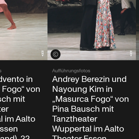
Credits öffnen
s
Aufführungsfotos
dvento in
Andrey Berezin und
 Fogo“ von
Nayoung Kim in
sch mit
„Masurca Fogo“ von
ter
Pina Bausch mit
 im Aalto
Tanztheater
Essen
Wuppertal im Aalto
and), 22.
Theater Essen