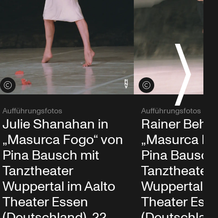
Credits öffnen
Credits öffnen
Aufführungsfotos
Aufführungsfotos
Julie Shanahan in
Rainer Behr 
„Masurca Fogo“ von
„Masurca Fo
Pina Bausch mit
Pina Bausch
Tanztheater
Tanztheater
Wuppertal im Aalto
Wuppertal im
Theater Essen
Theater Ess
(Deutschland), 22.
(Deutschland