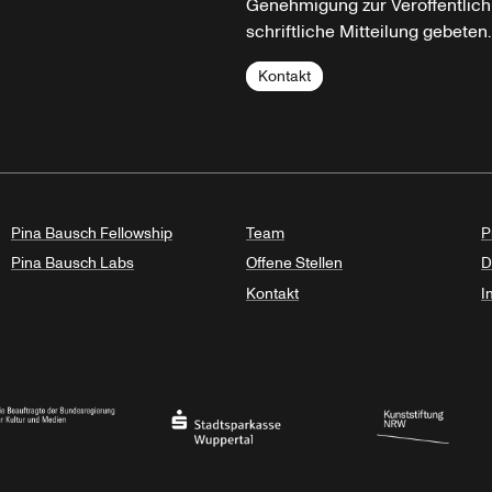
Genehmigung zur Veröffentlich
schriftliche Mitteilung gebeten.
Kontakt
Pina Bausch Fellowship
Team
P
Pina Bausch Labs
Offene Stellen
D
Kontakt
I
haft des Landes Nordrhein-Westfalen
eauftragte der Bundesregierung für Kultur und Medien
Stadtsparkasse Wuppertal
Kunststiftung NRW