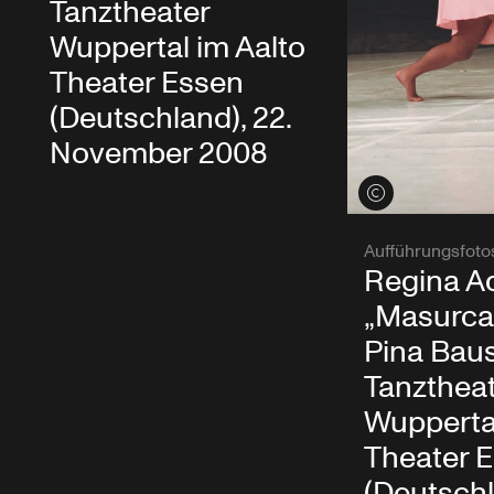
Tanztheater
Wuppertal im Aalto
Theater Essen
(Deutschland), 22.
November 2008
Credits öffnen
Aufführungsfoto
Regina A
„Masurca
Pina Bau
Tanzthea
Wuppertal
Theater 
(Deutschl