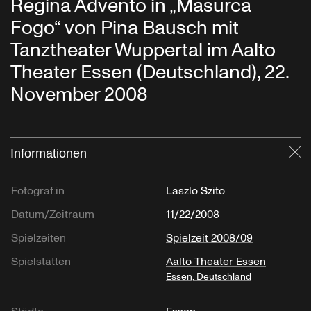
Regina Advento in „Masurca
Fogo“ von Pina Bausch mit
Tanztheater Wuppertal im Aalto
Theater Essen (Deutschland), 22.
November 2008
Informationen
Sc
Fotograf:in
Laszlo Szito
Datum/Zeitraum
11/22/2008
Spielzeiten
Spielzeit 2008/09
Spielstätten
Aalto Theater Essen
Essen, Deutschland