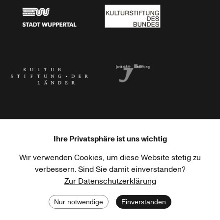
Stadt Wuppertal
Kulturstiftung des Bundes
Kulturstiftung der Länder
Dr. Werner Jackstädt Stiftung
Ihre Privatsphäre ist uns wichtig
Wir verwenden Cookies, um diese Website stetig zu
Haus der Kulturen der Welt
Goethe-Institut
verbessern. Sind Sie damit einverstanden?
Zur Datenschutzerklärung
Nur notwendige
Einverstanden