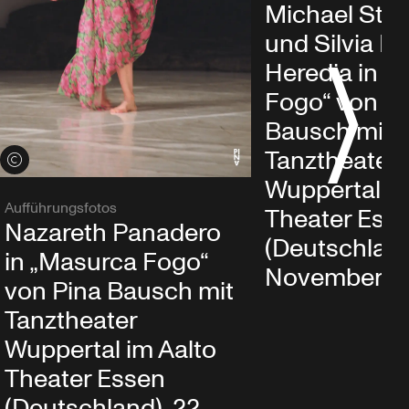
Michael Stre
und Silvia Fa
Heredia in „
Fogo“ von P
Bausch mit
Tanztheater
Credits öffnen
Wuppertal im
Aufführungsfotos
Theater Ess
Nazareth Panadero
(Deutschland
in „Masurca Fogo“
November 2
von Pina Bausch mit
Tanztheater
Wuppertal im Aalto
Theater Essen
(Deutschland), 22.