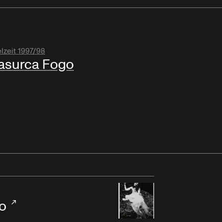
lzeit 1997/98
asurca Fogo
o