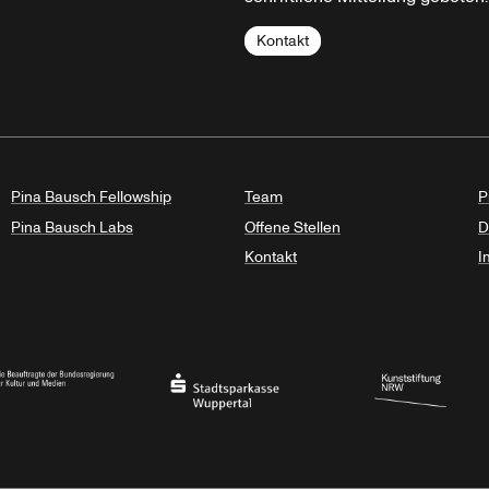
Kontakt
Pina Bausch Fellowship
Team
P
Pina Bausch Labs
Offene Stellen
D
Kontakt
I
haft des Landes Nordrhein-Westfalen
eauftragte der Bundesregierung für Kultur und Medien
Stadtsparkasse Wuppertal
Kunststiftung NRW