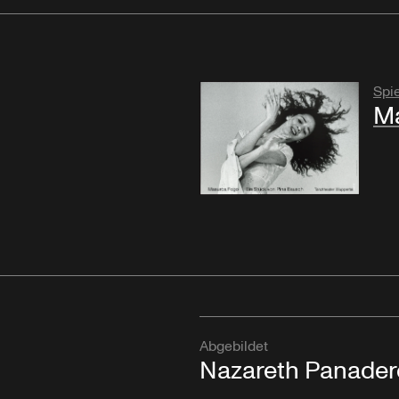
Spie
M
Abgebildet
Nazareth Panader