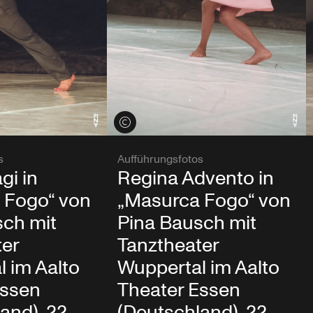
Credits öffnen
s
Aufführungsfotos
gi in
Regina Advento in
 Fogo“ von
„Masurca Fogo“ von
sch mit
Pina Bausch mit
ter
Tanztheater
 im Aalto
Wuppertal im Aalto
Essen
Theater Essen
and), 22.
(Deutschland), 22.