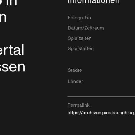
 in
Informationen
n
Fotograf:in
Datum/Zeitraum
Spielzeiten
rtal
Spielstätten
ssen
Städte
Länder
Permalink:
https://archives.pinabausch.o