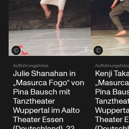
Credits öffnen
Credits öffnen
Aufführungsfotos
Aufführungsfoto
Julie Shanahan in
Kenji Taka
„Masurca Fogo“ von
„Masurca
Pina Bausch mit
Pina Bau
Tanztheater
Tanzthea
Wuppertal im Aalto
Wuppertal
Theater Essen
Theater 
(Deutschland), 22.
(Deutschl