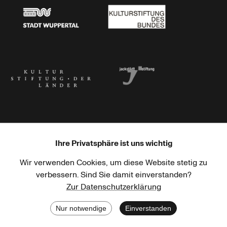
Stadt Wuppertal
Kulturstiftung des Bundes
Kulturstiftung der Länder
Dr. Werner Jackstädt Stiftung
Ihre Privatsphäre ist uns wichtig
Wir verwenden Cookies, um diese Website stetig zu
Haus der Kulturen der Welt
Goethe-Institut
verbessern. Sind Sie damit einverstanden?
Zur Datenschutzerklärung
Nur notwendige
Einverstanden