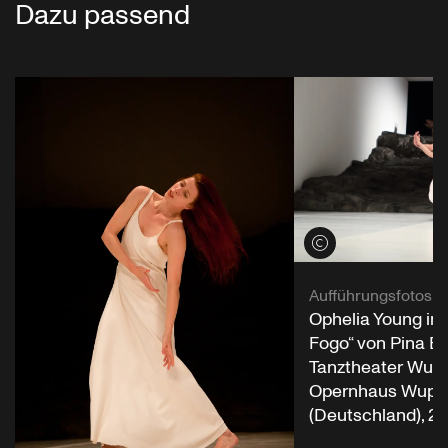
Dazu passend
Credits öffnen
Aufführungsfotos
Ophelia Young in
Fogo“ von Pina B
Tanztheater Wupp
Opernhaus Wuppe
(Deutschland), 28