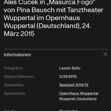
Aleš Čuček in „Masurca Fogo“
von Pina Bausch mit Tanztheater
Wuppertal im Opernhaus
Wuppertal (Deutschland), 24.
März 2015
Informationen
Sc
Fotograf:in
Laszlo Szito
Datum/Zeitraum
3/24/2015
Spielzeiten
Spielzeit 2014/15
Spielstätten
Opernhaus Wuppertal
Wuppertal, Deutschland