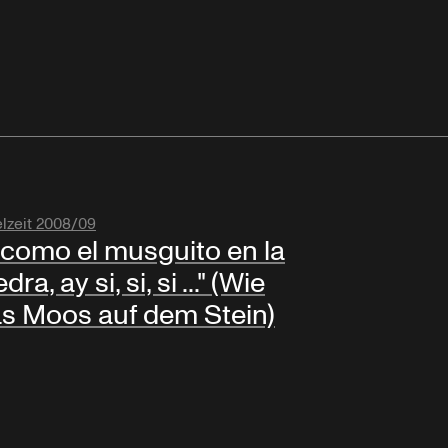
elzeit 2008/09
.. como el musguito en la
dra, ay si, si, si ..." (Wie
s Moos auf dem Stein)