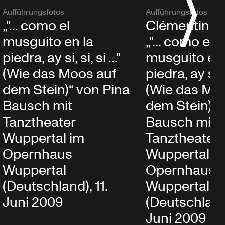
Aufführungsfotos
Aufführungsfotos
„"... como el
Clémentine D
musguito en la
„"... como el
piedra, ay si, si, si ..."
musguito en 
(Wie das Moos auf
piedra, ay si, si
dem Stein)“ von Pina
(Wie das Mo
Bausch mit
dem Stein)“ 
Tanztheater
Bausch mit
Wuppertal im
Tanztheater
Opernhaus
Wuppertal i
Wuppertal
Opernhaus
(Deutschland), 11.
Wuppertal
Juni 2009
(Deutschland)
Juni 2009