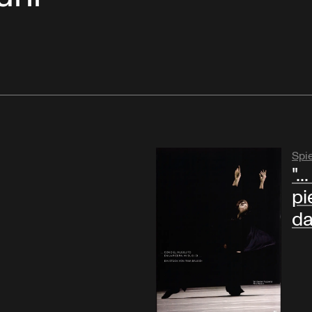
Spi
".
pie
da