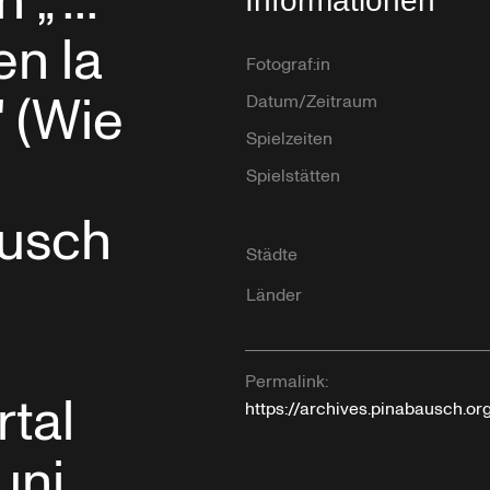
„"...
Informationen
en la
Fotograf:in
." (Wie
Datum/Zeitraum
Spielzeiten
Spielstätten
ausch
Städte
Länder
Permalink:
tal
https://archives.pinabausch.o
uni