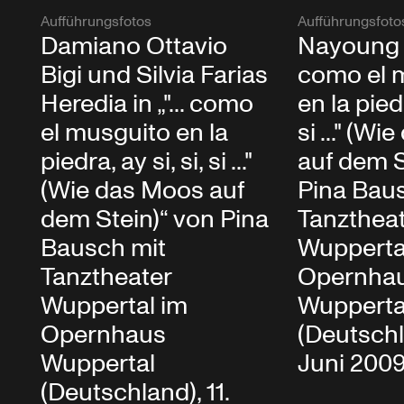
Aufführungsfotos
Aufführungsfoto
Damiano Ottavio
Nayoung Ki
Bigi und Silvia Farias
como el 
Heredia in „"... como
en la piedr
el musguito en la
si ..." (W
piedra, ay si, si, si ..."
auf dem S
(Wie das Moos auf
Pina Bau
dem Stein)“ von Pina
Tanzthea
Bausch mit
Wupperta
Tanztheater
Opernha
Wuppertal im
Wupperta
Opernhaus
(Deutschla
Wuppertal
Juni 200
(Deutschland), 11.