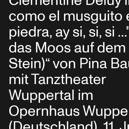
Clémentine Deluy in 
como el musguito 
piedra, ay si, si, si ..
das Moos auf dem
Stein)“ von Pina B
mit Tanztheater
Wuppertal im
Opernhaus Wupper
(Deutschland), 11. J