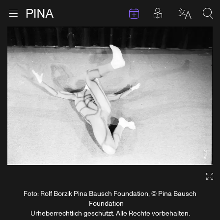
Termine
Beiträge in 
Zur Startseite
Menu öffnen
Sprache 
Suc
Zum Inhalt springen
Ga
Foto: Rolf Borzik Pina Bausch Foundation, © Pina Bausch
Foundation
Urheberrechtlich geschützt. Alle Rechte vorbehalten.