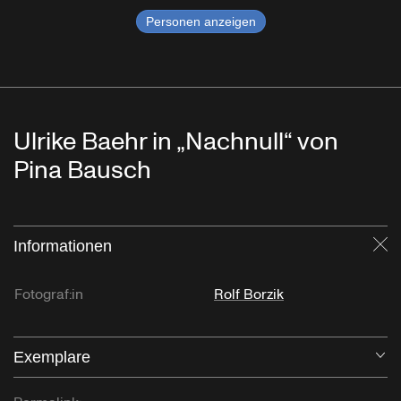
Personen anzeigen
Ulrike Baehr in „Nachnull“ von
Pina Bausch
Informationen
Sc
Fotograf:in
Rolf Borzik
Exemplare
Öf