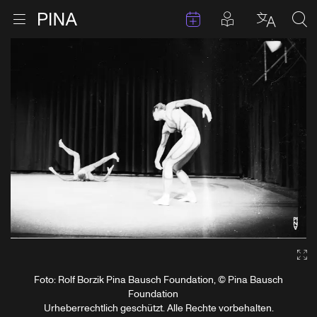
Termine
Beiträge in 
Zur Startseite
Menu öffnen
Sprache 
Suc
Zum Inhalt springen
Ga
Foto: Rolf Borzik Pina Bausch Foundation, © Pina Bausch
Foundation
Urheberrechtlich geschützt. Alle Rechte vorbehalten.