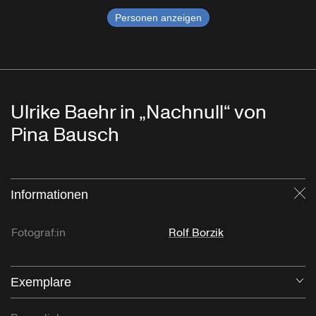
Personen anzeigen
Ulrike Baehr in „Nachnull“ von
Pina Bausch
Informationen
Sc
Fotograf:in
Rolf Borzik
Exemplare
Öf