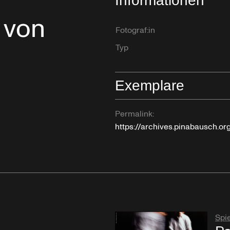
Informationen
 von
Fotograf:in
Typ
Exemplare
Permalink:
https://archives.pinabausch.o
Spie