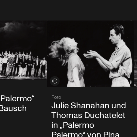
Credits öffnen
 Palermo“
Foto
Julie Shanahan und
 Bausch
Thomas Duchatelet
in „Palermo
Palermo“ von Pina