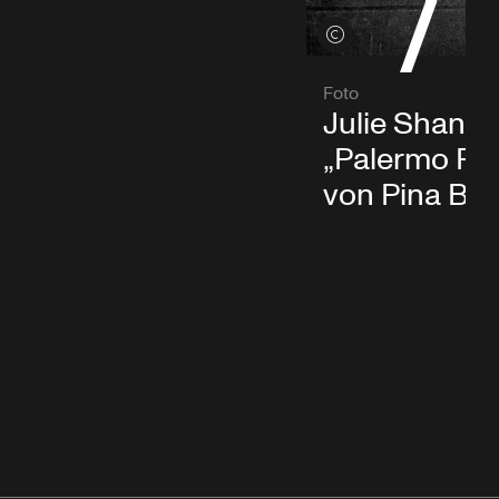
Credits öffnen
Foto
Julie Shanah
„Palermo Pa
von Pina Ba