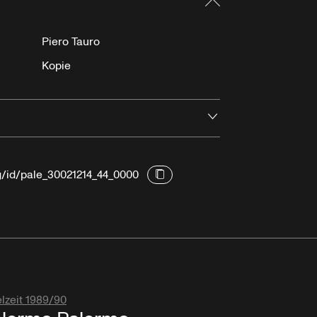
Piero Tauro
Kopie
Öffnen
rg/id/pale_30021214_44_0000
lzeit 1989/90