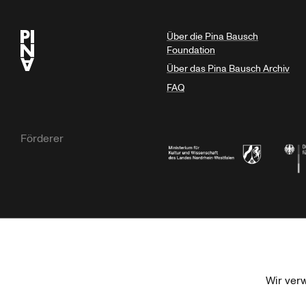
Über die Pina Bausch
Foundation
Über das Pina Bausch Archiv
FAQ
Förderer
Ministerium für Kultur und Wissensc
Die B
Kulturstiftung der Länder
Dr. We
Wir ver