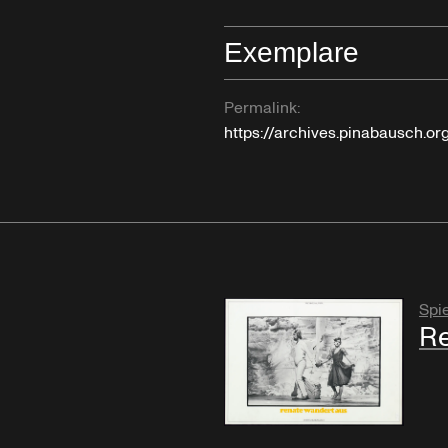
Exemplare
Permalink:
https://archives.pinabausch.o
Spie
Re