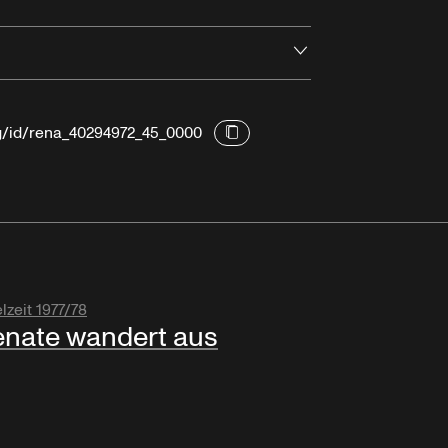
Öffnen
rg/id/rena_40294972_45_0000
lzeit 1977/78
nate wandert aus