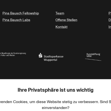
Pina Bausch Fellowship
Team
P
Pina Bausch Labs
Offene Stellen
D
Kontakt
I
haft des Landes Nordrhein-Westfalen
eauftragte der Bundesregierung für Kultur und Medien
Stadtsparkasse Wuppertal
Kunststiftung NRW
Ihre Privatsphäre ist uns wichtig
rner Jackstädt Stiftung
Haus der Kulturen der Welt
Goethe-Institut
wenden Cookies, um diese Website stetig zu verbessern. Sind S
einverstanden?