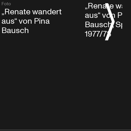
„Renate wan
Foto
„Renate wandert
aus“ von Pin
aus“ von Pina
Bausch, Spie
Bausch
1977/78