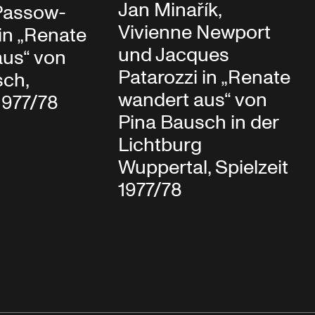
Jan Minařík,
Passow-
Vivienne Newport
in „Renate
und Jacques
aus“ von
Patarozzi in „Renate
sch,
wandert aus“ von
 1977/78
Pina Bausch in der
Lichtburg
Wuppertal, Spielzeit
1977/78