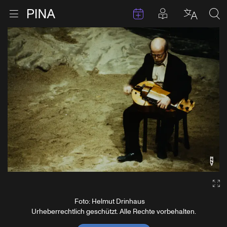
Termine
Beiträge in 
Zur Startseite
Menu öffnen
Sprache 
Suc
Zum Inhalt springen
Ga
Foto: Helmut Drinhaus
Urheberrechtlich geschützt. Alle Rechte vorbehalten.