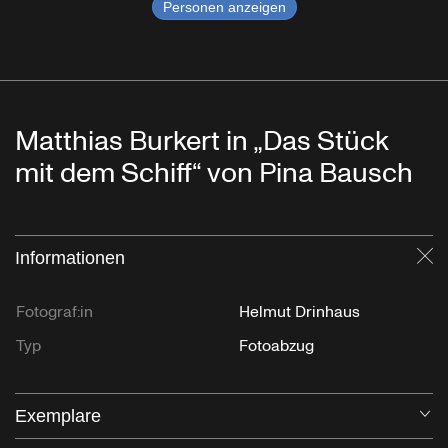
Personen anzeigen
Matthias Burkert in „Das Stück
mit dem Schiff“ von Pina Bausch
Informationen
Sc
Fotograf:in
Helmut Drinhaus
Typ
Fotoabzug
Exemplare
Öf