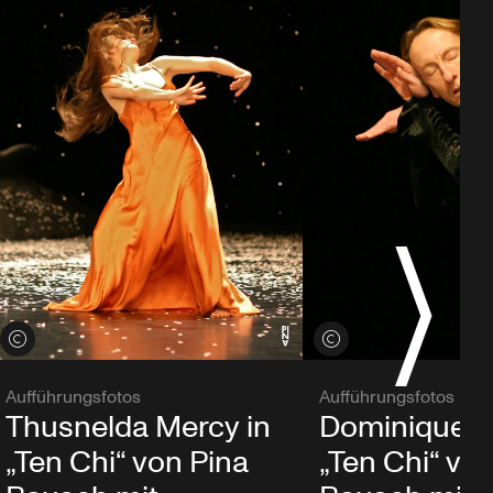
Credits öffnen
Credits öffnen
Aufführungsfotos
Aufführungsfotos
Thusnelda Mercy in
Dominique M
„Ten Chi“ von Pina
„Ten Chi“ vo