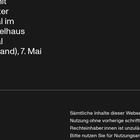
it
ter
l im
elhaus
l
and), 7. Mai
Sämtliche Inhalte dieser Webse
Nutzung ohne vorherige schrif
Rechteinhaber:innen ist unzulä
Bitte nutzen Sie für Nutzungsa