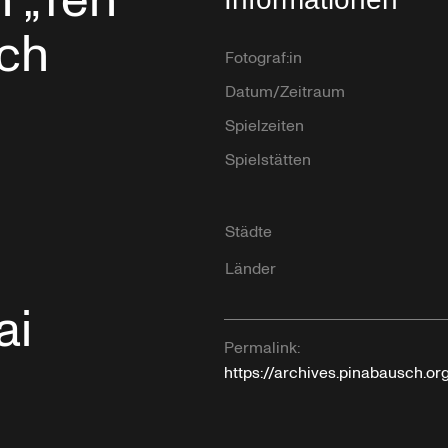
n „Ten
sch
Fotograf:in
Datum/Zeitraum
Spielzeiten
Spielstätten
Städte
Länder
ai
Permalink:
https://archives.pinabausch.o