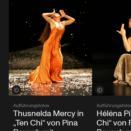
Credits öffnen
Credits öffnen
Aufführungsfotos
Aufführungsfoto
Thusnelda Mercy in
Héléna Pi
„Ten Chi“ von Pina
Chi“ von 