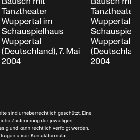
Bausch mit
Bausch mit
Tanztheater
Tanztheater
Wuppertal im
Wuppertal i
Schauspielhaus
Schauspielh
Wuppertal
Wuppertal
(Deutschland), 7. Mai
(Deutschland)
2004
2004
ite sind urheberrechtlich geschützt. Eine
tliche Zustimmung der jeweiligen
ssig und kann rechtlich verfolgt werden.
nfragen unser Kontaktformular.