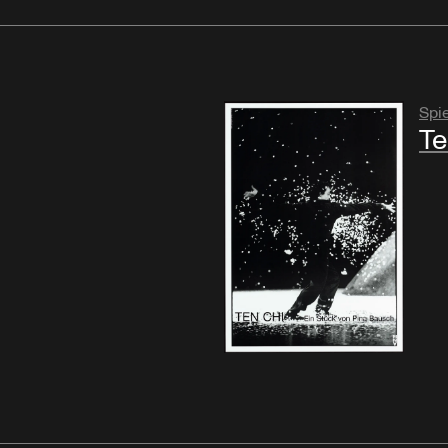
Spi
Te