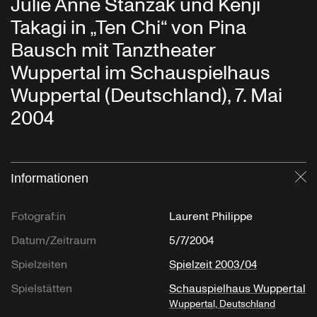
Julie Anne Stanzak und Kenji
Takagi in „Ten Chi“ von Pina
Bausch mit Tanztheater
Wuppertal im Schauspielhaus
Wuppertal (Deutschland), 7. Mai
2004
Informationen
Sc
Fotograf:in
Laurent Philippe
Datum/Zeitraum
5/7/2004
Spielzeiten
Spielzeit 2003/04
Spielstätten
Schauspielhaus Wuppertal
Wuppertal, Deutschland