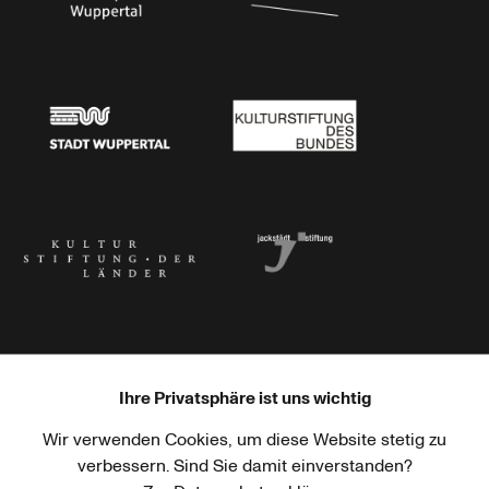
Stadtsparkasse Wuppertal
Kunststiftung NRW
Stadt Wuppertal
Kulturstiftung des Bundes
Kulturstiftung der Länder
Dr. Werner Jackstädt Stiftung
Ihre Privatsphäre ist uns wichtig
Wir verwenden Cookies, um diese Website stetig zu
Haus der Kulturen der Welt
Goethe-Institut
verbessern. Sind Sie damit einverstanden?