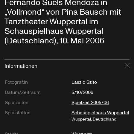
Fernando Suels Mendoza in
„Vollmond“ von Pina Bausch mit
Tanztheater Wuppertal im
Schauspielhaus Wuppertal
(Deutschland), 10. Mai 2006
Informationen
Sc
Fotograf:in
Laszlo Szito
Datum/Zeitraum
5/10/2006
Spielzeiten
Spielzeit 2005/06
Spielstätten
Schauspielhaus Wuppertal
Wuppertal, Deutschland