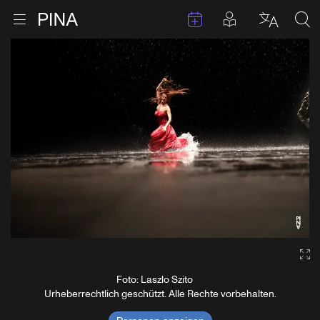
Termine
Beiträge in 
Zur Startseite
Menu öffnen
Sprache 
Suc
Zum Inhalt springen
Ga
Foto: Laszlo Szito
Urheberrechtlich geschützt. Alle Rechte vorbehalten.