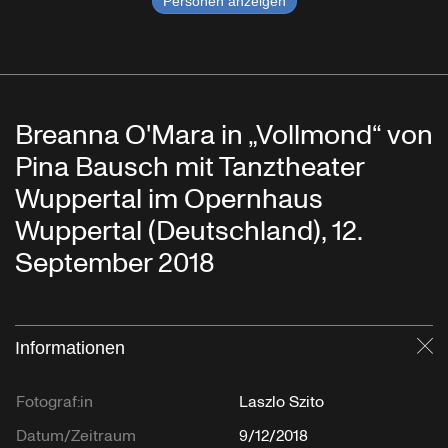
Personen anzeigen
Breanna O'Mara in „Vollmond“ von
Pina Bausch mit Tanztheater
Wuppertal im Opernhaus
Wuppertal (Deutschland), 12.
September 2018
Informationen
Sc
Fotograf:in
Laszlo Szito
Datum/Zeitraum
9/12/2018