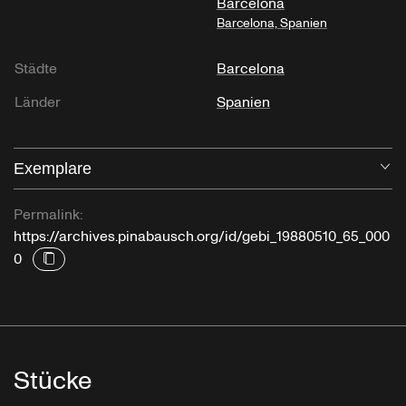
Barcelona
Barcelona, Spanien
Städte
Barcelona
Länder
Spanien
Exemplare
Öf
Permalink:
https://archives.pinabausch.org/id/gebi_19880510_65_000
0
Stücke