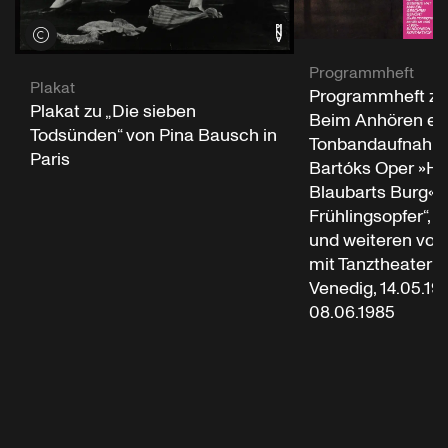
Credits öffnen
Programmheft
Plakat
Programmheft zu 
Plakat zu „Die sieben
Beim Anhören ei
Todsünden“ von Pina Bausch in
Tonbandaufnahme
Paris
Bartóks Oper »He
Blaubarts Burg«“,
Frühlingsopfer“, „
und weiteren von
mit Tanztheater W
Venedig, 14.05.19
08.06.1985