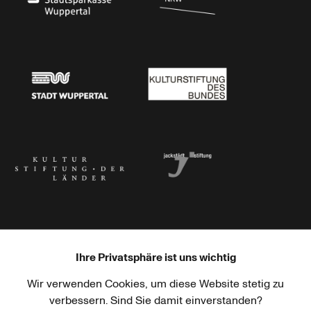
Stadtsparkasse Wuppertal
Kunststiftung NRW
Stadt Wuppertal
Kulturstiftung des Bundes
Kulturstiftung der Länder
Dr. Werner Jackstädt Stiftung
Ihre Privatsphäre ist uns wichtig
Wir verwenden Cookies, um diese Website stetig zu
Haus der Kulturen der Welt
Goethe-Institut
verbessern. Sind Sie damit einverstanden?