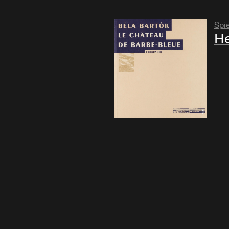
Spie
He