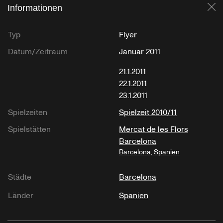
Informationen
Sc
Typ
Flyer
Datum/Zeitraum
Januar 2011
21.1.2011
22.1.2011
23.1.2011
Spielzeiten
Spielzeit 2010/11
Spielstätten
Mercat de les Flors
Barcelona
Barcelona, Spanien
Städte
Barcelona
Länder
Spanien