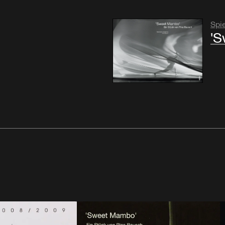
Spie
'S