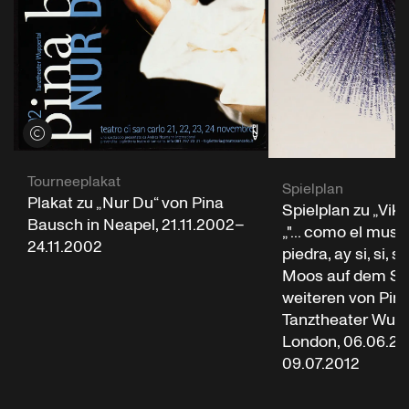
Credits öffnen
Tourneeplakat
Spielplan
Plakat zu „Nur Du“ von Pina
Spielplan zu „Vikto
Bausch in Neapel, 21.11.2002–
„"... como el musg
24.11.2002
piedra, ay si, si, si
Moos auf dem Ste
weiteren von Pin
Tanztheater Wupp
London, 06.06.2
09.07.2012