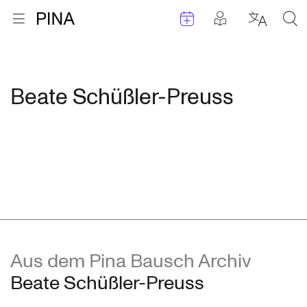
Termine
Beiträge in 
Zur Startseite
Menu öffnen
Sprache 
Suc
Zum Inhalt springen
Beate Schüßler-Preuss
Aus dem Pina Bausch Archiv
Beate Schüßler-Preuss