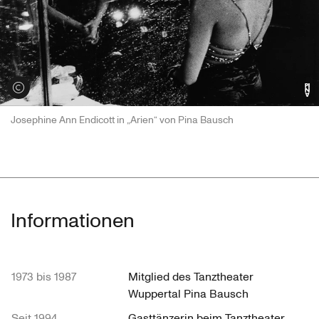
Credits öffnen
Josephine Ann Endicott in „Arien“ von Pina Bausch
Informationen
1973 bis 1987
Mitglied des Tanztheater
Wuppertal Pina Bausch
Seit 1994
Gasttänzerin beim Tanztheater