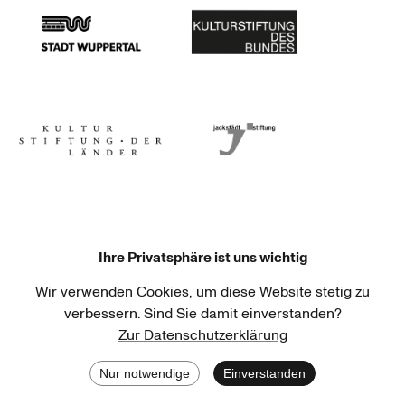
Stadt Wuppertal
Kulturstiftung des Bundes
Kulturstiftung der Länder
Dr. Werner Jackstädt Stiftung
Ihre Privatsphäre ist uns wichtig
Wir verwenden Cookies, um diese Website stetig zu
Haus der Kulturen der Welt
Goethe-Institut
verbessern. Sind Sie damit einverstanden?
Zur Datenschutzerklärung
Nur notwendige
Einverstanden