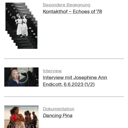
Besondere Begegnung
der Anna I überträgt, wird dies zum Durchbruch für die
Kontakthof – Echoes of '78
Australierin. Ab jetzt ist sie das prägende Gesicht und
Aushängeschild des Tanztheaters in seinen frühen
Jahren, ob in
Komm tanz mit mir
,
Renate wandert aus
,
dem
Macbeth-Projekt
,
Kontakthof
,
Arien
,
Keuschheitslegende
oder
Walzer
– vorbehaltlos stürzt
sich Jo Ann Endicott in jede Aufgabe. Nicht nur ist Pina
Bauschs Bewegungsidiom für sie wie geschaffen, sie
kann auch spielen, lachen, kreischen, heulen, zetern,
sogar auf Kommando rülpsen. Sie kann das verträumte
Interview
Mädchen ebenso gut geben wie die kreischende
Interview mit Josephine Ann
Nervensäge, die ausgelassene Komikerin genauso wie
Endicott, 6.6.2023 (1/2)
die unnahbare Grand Dame einer Abendgesellschaft. Vor
allem aber beglaubigt sie die Stücke mit ihrer hohen
Emotionalität. Jo Ann Endicott hat die Fähigkeit, sich auf
der Bühne zu verausgaben. Sie gibt nicht vor, jemand zu
Dokumentation
sein, sie ist, was sie spielt.
Dancing Pina
Szenenwechsel