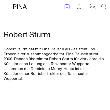
Termine
Beiträge in 
Zur Startseite
Menu öffnen
Sprache 
Suc
Zum Inhalt springen
Robert Sturm
Robert Sturm hat mit Pina Bausch als Assistent und
Probenleiter zusammengearbeitet. Pina Bausch stirbt
2009. Danach übernimmt Robert Sturm für vier Jahre die
Künstlerische Leitung des Tanztheater Wuppertal,
zusammen mit Dominique Mercy. Heute ist er
Künstlerischer Betriebsdirektor des Tanztheater
Wuppertal.