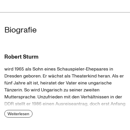
Biografie
Robert Sturm
wird 1965 als Sohn eines Schauspieler-Ehepaares in
Dresden geboren. Er wächst als Theaterkind heran. Als er
fünf Jahre alt ist, heiratet der Vater eine ungarische
Tänzerin. So wird Ungarisch zu seiner zweiten
Muttersprache. Unzufrieden mit den Verhältnissen in der
DDR stellt er 1986 einen Ausreiseantrag, doch erst Anfang
1989 kann er in den Westen ausreisen und beginnt im
Weiterlesen
Jahr darauf in Köln ein Studium der Theater-, Film- und
Fernsehwissenschaft, Philosophie und Internationalen