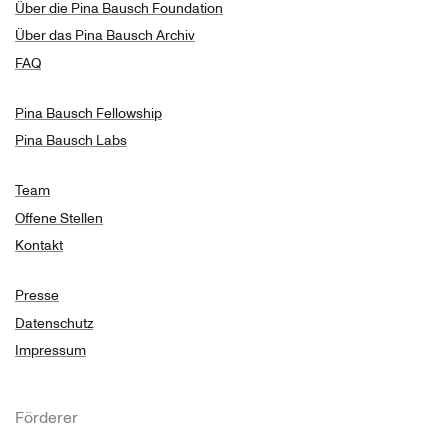
Künstlerischer Betriebsdirektor des Tanztheater
Über die Pina Bausch Foundation
Wuppertal.
Über das Pina Bausch Archiv
FAQ
Text: Norbert Servos
Pina Bausch Fellowship
Pina Bausch Labs
Team
Offene Stellen
Kontakt
Presse
Datenschutz
Impressum
Förderer