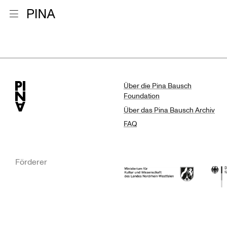
Zur Startseite
Menu öffnen
Suchergebn
Zum Inhalt springen
Über die Pina Bausch
Foundation
Über das Pina Bausch Archiv
FAQ
Förderer
Ministerium für Kultur und Wissensc
Die B