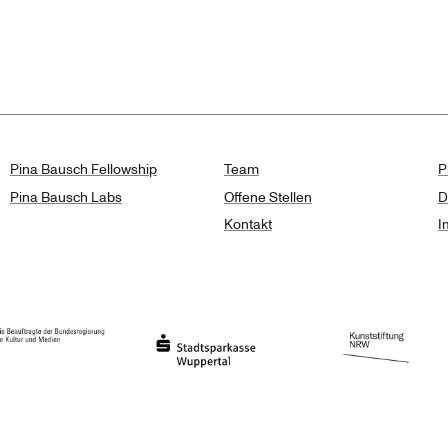
isse
Pina Bausch Fellowship
Team
P
Pina Bausch Labs
Offene Stellen
D
Kontakt
I
haft des Landes Nordrhein-Westfalen
eauftragte der Bundesregierung für Kultur und Medien
Stadtsparkasse Wuppertal
Kunststiftung NRW