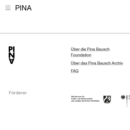
Zur Startseite
Menu öffnen
Suchergebn
Zum Inhalt springen
Über die Pina Bausch
Foundation
Über das Pina Bausch Archiv
FAQ
Förderer
Ministerium für Kultur und Wissensc
Die B