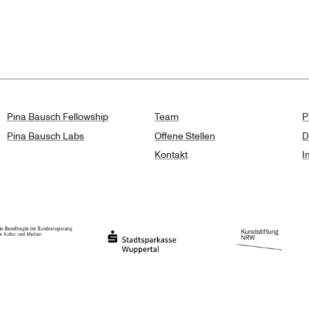
isse
Pina Bausch Fellowship
Team
P
Pina Bausch Labs
Offene Stellen
D
Kontakt
I
haft des Landes Nordrhein-Westfalen
eauftragte der Bundesregierung für Kultur und Medien
Stadtsparkasse Wuppertal
Kunststiftung NRW