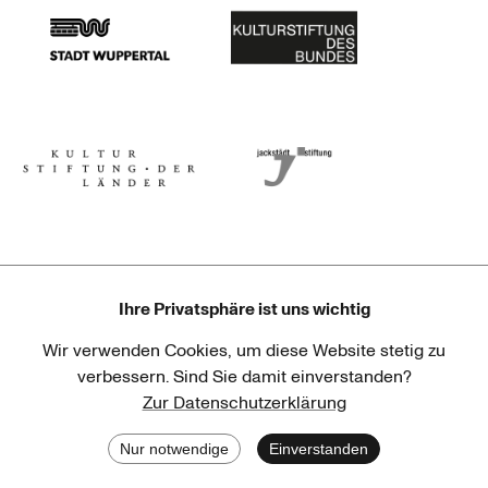
Stadt Wuppertal
Kulturstiftung des Bundes
Kulturstiftung der Länder
Dr. Werner Jackstädt Stiftung
Ihre Privatsphäre ist uns wichtig
Wir verwenden Cookies, um diese Website stetig zu
Haus der Kulturen der Welt
Goethe-Institut
verbessern. Sind Sie damit einverstanden?
Zur Datenschutzerklärung
Nur notwendige
Einverstanden
Ergebnisse werden geladen