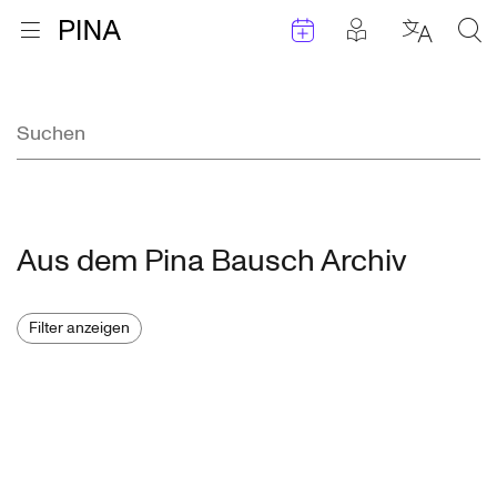
Termine
Beiträge in 
Zur Startseite
Menu öffnen
Sprache 
Suc
Zum Inhalt springen
Suchergebnisse
Aus dem Pina Bausch Archiv
Filter anzeigen