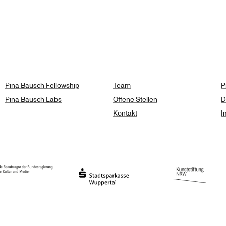
isse
Pina Bausch Fellowship
Team
P
Pina Bausch Labs
Offene Stellen
D
Kontakt
I
haft des Landes Nordrhein-Westfalen
eauftragte der Bundesregierung für Kultur und Medien
Stadtsparkasse Wuppertal
Kunststiftung NRW