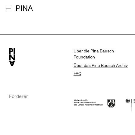
Zur Startseite
Menu öffnen
Suchergebn
Zum Inhalt springen
Über die Pina Bausch
Foundation
Über das Pina Bausch Archiv
FAQ
Förderer
Ministerium für Kultur und Wissensc
Die B