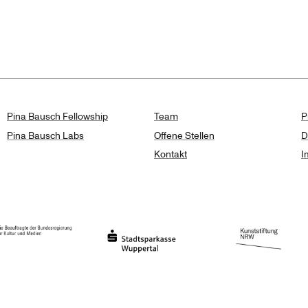
isse
Pina Bausch Fellowship
Team
P
Pina Bausch Labs
Offene Stellen
D
Kontakt
I
haft des Landes Nordrhein-Westfalen
eauftragte der Bundesregierung für Kultur und Medien
Stadtsparkasse Wuppertal
Kunststiftung NRW