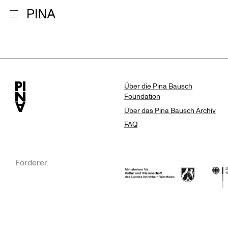
Zur Startseite
Menu öffnen
Suchergebn
Zum Inhalt springen
Über die Pina Bausch
Foundation
Über das Pina Bausch Archiv
FAQ
Förderer
Ministerium für Kultur und Wissensc
Die B