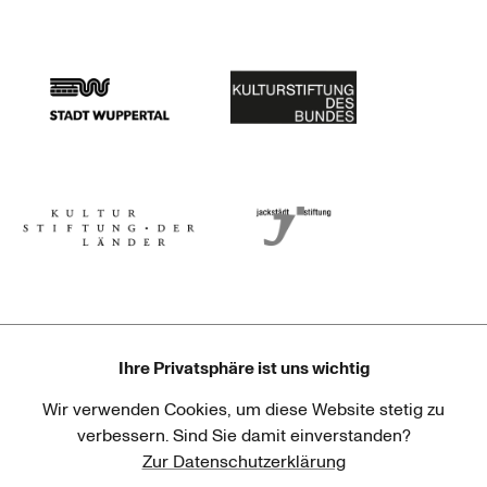
Stadtsparkasse Wuppertal
Kunststiftung NRW
Stadt Wuppertal
Kulturstiftung des Bundes
Kulturstiftung der Länder
Dr. Werner Jackstädt Stiftung
Ihre Privatsphäre ist uns wichtig
Wir verwenden Cookies, um diese Website stetig zu
Haus der Kulturen der Welt
Goethe-Institut
verbessern. Sind Sie damit einverstanden?
Zur Datenschutzerklärung