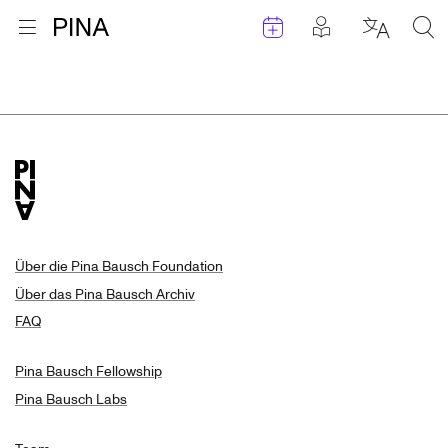
Termine
Beiträge in 
Zur Startseite
Menu öffnen
Sprache 
Suc
Suchergebnisse
Zum Inhalt springen
Über die Pina Bausch Foundation
Über das Pina Bausch Archiv
FAQ
Pina Bausch Fellowship
Pina Bausch Labs