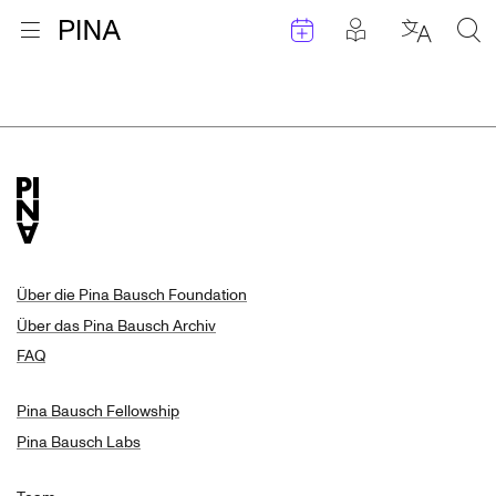
Termine
Beiträge in 
Zur Startseite
Menu öffnen
Sprache 
Suc
Suchergebnisse
Zum Inhalt springen
Über die Pina Bausch Foundation
Über das Pina Bausch Archiv
FAQ
Pina Bausch Fellowship
Pina Bausch Labs