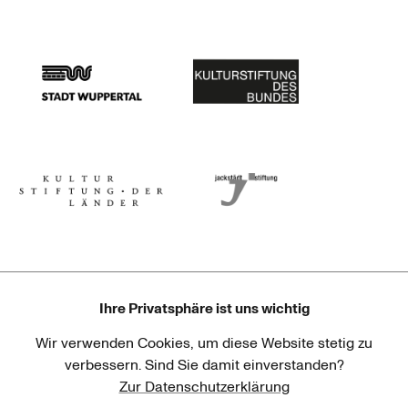
Stadtsparkasse Wuppertal
Kunststiftung NRW
Stadt Wuppertal
Kulturstiftung des Bundes
Kulturstiftung der Länder
Dr. Werner Jackstädt Stiftung
Ihre Privatsphäre ist uns wichtig
Wir verwenden Cookies, um diese Website stetig zu
Haus der Kulturen der Welt
Goethe-Institut
verbessern. Sind Sie damit einverstanden?
Zur Datenschutzerklärung