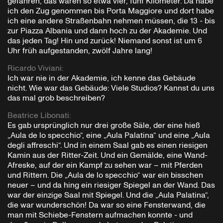
gefahren, das waren so etwa vier, fünf Kilometer. Da habe
ich den Zug genommen bis Porta Maggiore und dort habe
ich eine andere Straßenbahn nehmen müssen, die 13 - bis
zur Piazza Albania und dann hoch zu der Akademie. Und
das jeden Tag! Hin und zurück! Niemand sonst ist um 6
Uhr früh aufgestanden, zwölf Jahre lang!
Ricardo Viviani
:
Ich war nie in der Akademie, ich kenne das Gebäude
nicht. Wie war das Gebäude: Viele Studios? Kannst du uns
das mal grob beschreiben?
Beatrice Libonati
:
Es gab ursprünglich nur drei große Säle, der eine hieß
„Aula de lo specchio“, eine „Aula Palatina“ und eine „Aula
degli affreschi“. Und in einem Saal gab es einen riesigen
Kamin aus der Ritter-Zeit. Und ein Gemälde, eine Wand-
Afreske, auf der ein Kampf zu sehen war – mit Pferden
und Rittern. Die „Aula de lo specchio“ war ein bisschen
neuer – und da hing ein riesiger Spiegel an der Wand. Das
war der einzige Saal mit Spiegel. Und die „Aula Palatina“,
die war wunderschön! Da war so eine Fensterwand, die
man mit Schiebe-Fenstern aufmachen konnte - und