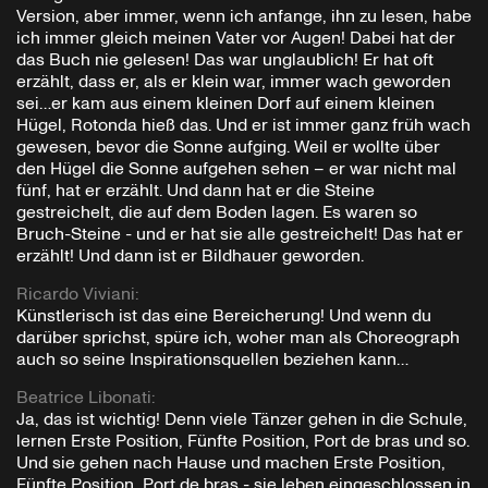
Version, aber immer, wenn ich anfange, ihn zu lesen, habe
ich immer gleich meinen Vater vor Augen! Dabei hat der
das Buch nie gelesen! Das war unglaublich! Er hat oft
erzählt, dass er, als er klein war, immer wach geworden
sei…er kam aus einem kleinen Dorf auf einem kleinen
Hügel, Rotonda hieß das. Und er ist immer ganz früh wach
gewesen, bevor die Sonne aufging. Weil er wollte über
den Hügel die Sonne aufgehen sehen – er war nicht mal
fünf, hat er erzählt. Und dann hat er die Steine
gestreichelt, die auf dem Boden lagen. Es waren so
Bruch-Steine - und er hat sie alle gestreichelt! Das hat er
erzählt! Und dann ist er Bildhauer geworden.
Ricardo Viviani
:
Künstlerisch ist das eine Bereicherung! Und wenn du
darüber sprichst, spüre ich, woher man als Choreograph
auch so seine Inspirationsquellen beziehen kann…
Beatrice Libonati
:
Ja, das ist wichtig! Denn viele Tänzer gehen in die Schule,
lernen Erste Position, Fünfte Position, Port de bras und so.
Und sie gehen nach Hause und machen Erste Position,
Fünfte Position, Port de bras - sie leben eingeschlossen in