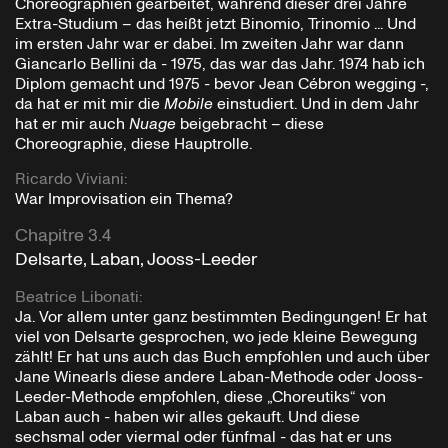
Choreographien gearbeitet, während dieser drei Jahre
Extra-Studium – das heißt jetzt Binomio, Trinomio ... Und
im ersten Jahr war er dabei. Im zweiten Jahr war dann
Giancarlo Bellini da - 1975, das war das Jahr. 1974 hab ich
Diplom gemacht und 1975 - bevor Jean Cébron wegging -,
da hat er mit mir die
Mobile
einstudiert. Und in dem Jahr
hat er mir auch
Nuage
beigebracht – diese
Choreographie, diese Hauptrolle.
Ricardo Viviani
:
War Improvisation ein Thema?
Chapitre 3.4
Delsarte, Laban, Jooss-Leeder
Beatrice Libonati
:
Ja. Vor allem unter ganz bestimmten Bedingungen! Er hat
viel von Delsarte gesprochen, wo jede kleine Bewegung
zählt! Er hat uns auch das Buch empfohlen und auch über
Jane Winearls diese andere Laban-Methode oder Jooss-
Leeder-Methode empfohlen, diese „Choreutiks“ von
Laban auch - haben wir alles gekauft. Und diese
sechsmal oder viermal oder fünfmal - das hat er uns