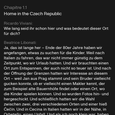
Chapitre 1.1
Home in the Czech Republic
Ricardo Viviani
:
Wie lang seid ihr schon hier und was bedeutet dieser Ort
für dich?
Beatrice Libonati
:
Ja, das ist lange her – Ende der 80er Jahre haben wir
angefangen, etwas zu suchen für die Kinder. Weil nach
Italien zu fahren, das war nicht immer günstig zu dem
Zeitpunkt, wo wir Urlaub hatten. Und wir brauchten einen
Ort zum Entspannen, der auch nicht so teuer ist. Und nach
der Öffnung der Grenzen hatten wir Interesse an diesem
Ort – weil Jan aus Prag stammt und sein Bruder vielleicht
gucken konnte, ob er vielleicht einen Makler kennt, der
zum Beispiel alte Bauernhöfe findet oder einen Ort, wo
die Kinder spielen können. Und so wurden Fotos hin- und
hergeschickt. Und schließlich hatten wir die Wahl
zwischen zwei, drei verschiedenen Orten und einer hieß
Čečín. Und in Cecina in Italien hatten wir in der Nähe, in
Orbetello, einen Unfall. Und als ich noch klein war, haben