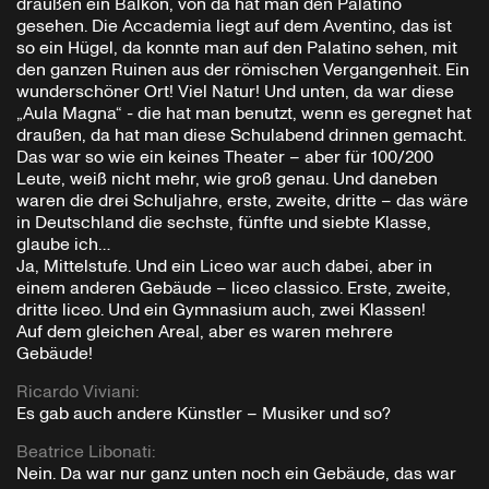
draußen ein Balkon, von da hat man den Palatino
gesehen. Die Accademia liegt auf dem Aventino, das ist
so ein Hügel, da konnte man auf den Palatino sehen, mit
den ganzen Ruinen aus der römischen Vergangenheit. Ein
wunderschöner Ort! Viel Natur! Und unten, da war diese
„Aula Magna“ - die hat man benutzt, wenn es geregnet hat
draußen, da hat man diese Schulabend drinnen gemacht.
Das war so wie ein keines Theater – aber für 100/200
Leute, weiß nicht mehr, wie groß genau. Und daneben
waren die drei Schuljahre, erste, zweite, dritte – das wäre
in Deutschland die sechste, fünfte und siebte Klasse,
glaube ich…
Ja, Mittelstufe. Und ein Liceo war auch dabei, aber in
einem anderen Gebäude – liceo classico. Erste, zweite,
dritte liceo. Und ein Gymnasium auch, zwei Klassen!
Auf dem gleichen Areal, aber es waren mehrere
Gebäude!
Ricardo Viviani
:
Es gab auch andere Künstler – Musiker und so?
Beatrice Libonati
:
Nein. Da war nur ganz unten noch ein Gebäude, das war