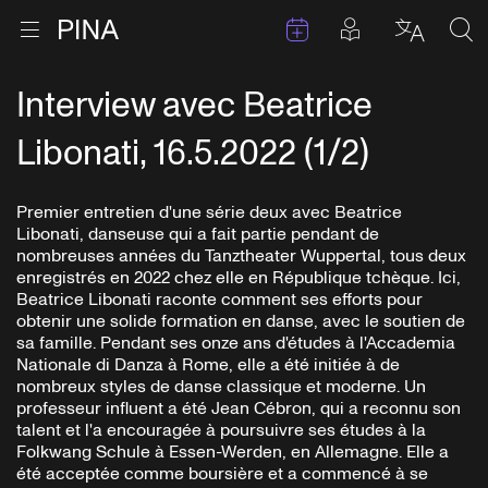
Évenements
Articles en 
Retour à la page d'accueil
Ouvrir le menu
Choisir 
Sea
Aller au contenu
Interview avec Beatrice
Libonati, 16.5.2022 (1/2)
Premier entretien d'une série deux avec Beatrice
Libonati, danseuse qui a fait partie pendant de
nombreuses années du Tanztheater Wuppertal, tous deux
enregistrés en 2022 chez elle en République tchèque. Ici,
Beatrice Libonati raconte comment ses efforts pour
obtenir une solide formation en danse, avec le soutien de
sa famille. Pendant ses onze ans d'études à l'Accademia
Nationale di Danza à Rome, elle a été initiée à de
nombreux styles de danse classique et moderne. Un
professeur influent a été Jean Cébron, qui a reconnu son
talent et l'a encouragée à poursuivre ses études à la
Folkwang Schule à Essen-Werden, en Allemagne. Elle a
été acceptée comme boursière et a commencé à se