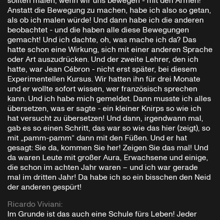
sollten malen, wenn wir uns bewegen - mit den Armen!
Anstatt die Bewegung zu machen, habe ich also so getan,
als ob ich malen würde! Und dann habe ich die anderen
beobachtet - und die haben alle diese Bewegungen
gemacht! Und ich dachte, oh, was mache ich da? Das
hatte schon eine Wirkung, sich mit einer anderen Sprache
oder Art auszudrücken. Und der zweite Lehrer, den ich
hatte, war Jean Cébron - nicht erst später, bei diesem
Experimentellen Kursus. Wir hatten ihn für drei Monate
und er wollte sofort wissen, wer französisch sprechen
kann. Und ich habe mich gemeldet. Dann musste ich alles
übersetzen, was er sagte - ein kleiner Knirps so wie ich
hat versucht zu übersetzen! Und dann, irgendwann mal,
gab es so einen Schritt, das war so wie das hier (zeigt), so
mit „pamm-pamm“ dann mit den Füßen. Und er hat
gesagt: Sie da, kommen Sie her! Zeigen Sie das mal! Und
da waren Leute mit großer Aura, Erwachsene und einige,
die schon im achten Jahr waren – und ich war gerade
mal im dritten Jahr! Da habe ich so ein bisschen den Neid
der anderen gespürt!
Ricardo Viviani
:
Im Grunde ist das auch eine Schule fürs Leben! Jeder