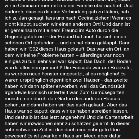
wir in Cecina immer mit meiner Familie übernachtet. Und
dadurch, dass es da eine Verbindung gab zu Italien, hab
ich zu Jan gesagt, lass uns nach Cecina ziehen! Wenn es
nicht klappt, suchen wir einen anderen Ort! Und dann ist
er gemeinsam mit einem Freund im Auto durch die
Gegend gefahren – der Freund hat auch für sich einen
schönen Ort gefunden – und es hat dann geklappt! Dann
haben wir 1992 dieses Haus gekauft. Das war ein Ort, an
dem wir keine Probleme hatten – allerdings war noch
einiges zu tun, sehr viel war kaputt: Das Dach, der Boden
wurde alles neu gemacht! Die Fassade war am Bröckeln,
es wurden neue Fenster eingesetzt, alles mögliche! Es
waren ursprünglich eigentlich zwei Häuser - das zweite
haben wir dann später erworben, weil das Grundstück
irgendwie komisch unterteilt war. Zum Gemüsegarten
musste man durch den Garten des anderen Hauses
gehen, und dann haben wir das auch gekauft. Aber das
Haus war so kaputt, dass wir es haben abreißen lassen.
Und deshalb ist das jetzt angenehm! Und die Gartenarbeit
haben wir inzwischen sehr zu schätzen gelernt. In dieser
sehr schweren Zeit ist das doch eine sehr gute Idee
gewesen! Es ist zwar kein Haus am Meer, aber dafür