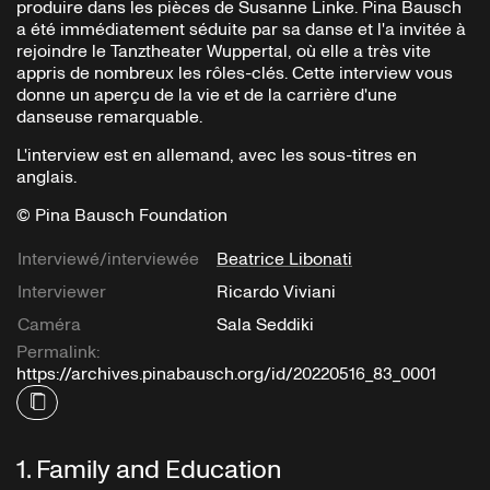
produire dans les pièces de Susanne Linke. Pina Bausch
a été immédiatement séduite par sa danse et l'a invitée à
rejoindre le Tanztheater Wuppertal, où elle a très vite
appris de nombreux les rôles-clés. Cette interview vous
donne un aperçu de la vie et de la carrière d'une
danseuse remarquable.
L'interview est en allemand, avec les sous-titres en
anglais.
© Pina Bausch Foundation
Interviewé/interviewée
Beatrice Libonati
Interviewer
Ricardo Viviani
Caméra
Sala Seddiki
Permalink:
https://archives.pinabausch.org/id/20220516_83_0001
1
.
Family and Education