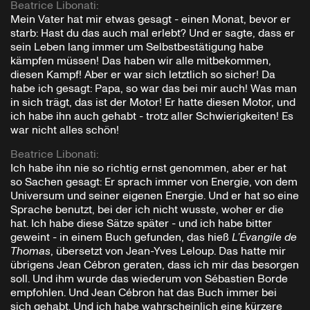
Beatrice Libonati
:
Mein Vater hat mir etwas gesagt - einen Monat, bevor er
starb: Hast du das auch mal erlebt? Und er sagte, dass er
sein Leben lang immer um Selbstbestätigung habe
kämpfen müssen! Das haben wir alle mitbekommen,
diesen Kampf! Aber er war sich letztlich so sicher! Da
habe ich gesagt: Papa, so war das bei mir auch! Was man
in sich trägt, das ist der Motor! Er hatte diesen Motor, und
ich habe ihn auch gehabt - trotz aller Schwierigkeiten! Es
war nicht alles schön!
Beatrice Libonati
:
Ich habe ihn nie so richtig ernst genommen, aber er hat
so Sachen gesagt: Er sprach immer von Energie, von dem
Universum und seiner eigenen Energie. Und er hat so eine
Sprache benutzt, bei der ich nicht wusste, woher er die
hat. Ich habe diese Sätze später - und ich habe bitter
geweint - in einem Buch gefunden, das hieß
L’Évangile de
Thomas
, übersetzt von Jean-Yves Leloup. Das hatte mir
übrigens Jean Cébron geraten, dass ich mir das besorgen
soll. Und ihm wurde das wiederum von Sébastien Borde
empfohlen. Und Jean Cébron hat das Buch immer bei
sich gehabt. Und ich habe wahrscheinlich eine kürzere