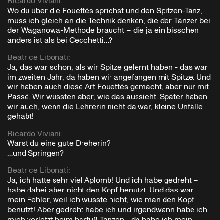
Ricardo Viviani
:
Wo du über die Fouettés sprichst und den Spitzen-Tanz,
muss ich gleich an die Technik denken, die der Tänzer bei
der Waganowa-Methode braucht – die ja ein bisschen
anders ist als bei Cecchetti…?
Beatrice Libonati
:
Ja, das war schon, als wir Spitze gelernt haben - das war
im zweiten Jahr, da haben wir angefangen mit Spitze. Und
wir haben auch diese Art Fouettés gemacht, aber nur mit
Passé. Wir wussten aber, wie das aussieht. Später haben
wir auch, wenn die Lehrerin nicht da war, kleine Unfälle
gehabt!
Ricardo Viviani
:
Warst du eine gute Dreherin?
…und Springen?
Beatrice Libonati
:
Ja, ich hatte sehr viel Aplomb! Und ich habe gedreht –
habe dabei aber nicht den Kopf benutzt. Und das war
mein Fehler, weil ich wusste nicht, wie man den Kopf
benutzt! Aber gedreht habe ich und irgendwann habe ich
mich verletzt beim barfuß Tanzen - da habe ich mein