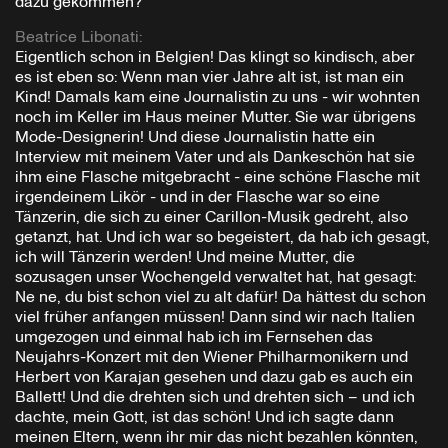
dazu gekommen?
Beatrice Libonati
:
Eigentlich schon in Belgien! Das klingt so kindisch, aber
es ist eben so: Wenn man vier Jahre alt ist, ist man ein
Kind! Damals kam eine Journalistin zu uns - wir wohnten
noch im Keller im Haus meiner Mutter. Sie war übrigens
Mode-Designerin! Und diese Journalistin hatte ein
Interview mit meinem Vater und als Dankeschön hat sie
ihm eine Flasche mitgebracht - eine schöne Flasche mit
irgendeinem Likör - und in der Flasche war so eine
Tänzerin, die sich zu einer Carillon-Musik gedreht, also
getanzt, hat. Und ich war so begeistert, da hab ich gesagt,
ich will Tänzerin werden! Und meine Mutter, die
sozusagen unser Wochengeld verwaltet hat, hat gesagt:
Ne ne, du bist schon viel zu alt dafür! Da hättest du schon
viel früher anfangen müssen! Dann sind wir nach Italien
umgezogen und einmal hab ich im Fernsehen das
Neujahrs-Konzert mit den Wiener Philharmonikern und
Herbert von Karajan gesehen und dazu gab es auch ein
Ballett! Und die drehten sich und drehten sich – und ich
dachte, mein Gott, ist das schön! Und ich sagte dann
meinen Eltern, wenn ihr mir das nicht bezahlen könnten,