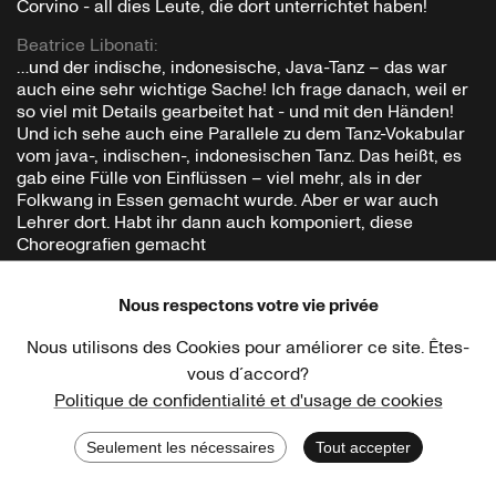
Corvino - all dies Leute, die dort unterrichtet haben!
Beatrice Libonati
:
…und der indische, indonesische, Java-Tanz – das war
auch eine sehr wichtige Sache! Ich frage danach, weil er
so viel mit Details gearbeitet hat - und mit den Händen!
Und ich sehe auch eine Parallele zu dem Tanz-Vokabular
vom java-, indischen-, indonesischen Tanz. Das heißt, es
gab eine Fülle von Einflüssen – viel mehr, als in der
Folkwang in Essen gemacht wurde. Aber er war auch
Lehrer dort. Habt ihr dann auch komponiert, diese
Choreografien gemacht
Beatrice Libonati
:
Ja. Und irgendwann war ich auch alleine mit ihm. Wir
Nous respectons votre vie privée
hatten Choreographie-Unterricht, aber die anderen zwei
Nous utilisons des Cookies pour améliorer ce site. Êtes-
waren nur für die Solo-Ausbildung und die Pädagogen-
Ausbildung da - für Lehrer der höheren Schule. Ich war
vous d´accord?
nur in der Choreographie, darum hat er auch alleine mit
Politique de confidentialité et d'usage de cookies
mir gearbeitet. Und dann musste ich auch mal…Das hatte
ein Skelett. Da war nichts Freies, nichts Improvisatives!
Seulement les nécessaires
Tout accepter
Retour
Presse
Ricardo Viviani
: