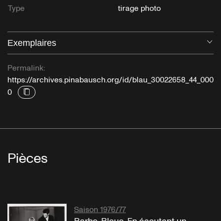
Type
tirage photo
Exemplaires
Ou
Permalink:
https://archives.pinabausch.org/id/blau_30022658_44_000
0
Pièces
Saison 1976/77