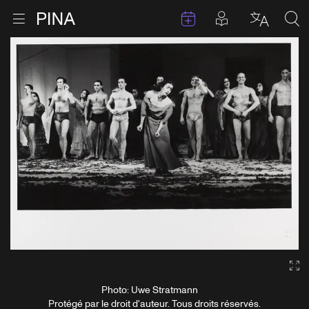
Évenements
Articles en 
Retour à la page d'accueil
Ouvrir le menu
Choisir 
Sea
Aller au contenu
Ga
Photo: Uwe Stratmann
Protégé par le droit d'auteur. Tous droits réservés.