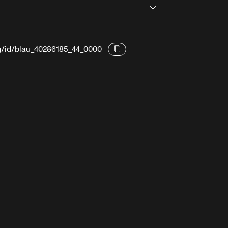
Ouvrir
rg/id/blau_40286185_44_0000