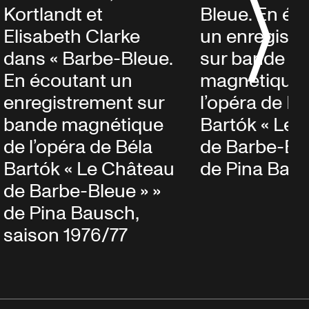
Bleue. En éc
Kortlandt et
un enregist
Elisabeth Clarke
sur bande
dans « Barbe-Bleue.
magnétique 
En écoutant un
l’opéra de Bé
enregistrement sur
Bartók « Le 
bande magnétique
de Barbe-Ble
de l’opéra de Béla
de Pina Bau
Bartók « Le Château
de Barbe-Bleue » »
de Pina Bausch,
saison 1976/77