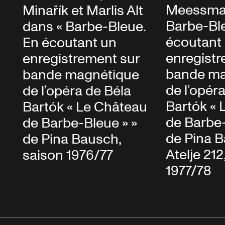
Meessma
Minařík et Marlis Alt
Barbe-Bl
dans « Barbe-Bleue.
écoutant
En écoutant un
enregistr
enregistrement sur
bande ma
bande magnétique
de l’opér
de l’opéra de Béla
Bartók « 
Bartók « Le Château
de Barbe-
de Barbe-Bleue » »
de Pina 
de Pina Bausch,
Atelje 212
saison 1976/77
1977/78