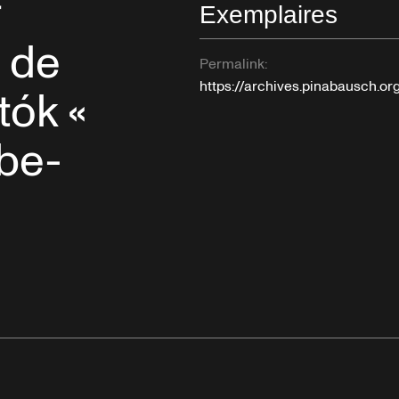
r
Exemplaires
 de
Permalink:
https://archives.pinabausch.o
tók «
be-