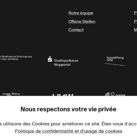
Notre équipe
P
Offene Stellen
P
Contact
M
sregierung
Stadtsparkasse Wuppertal
Kunststiftung NRW
Nous respectons votre vie privée
rner Jackstädt Stiftung
Haus der Kulturen der Welt
Goethe-Institut
 utilisons des Cookies pour améliorer ce site. Êtes-vous d´ac
Politique de confidentialité et d'usage de cookies