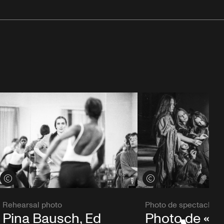
Voir les crédits
Voir les crédits
Photo de spectacle
Rehearsal photo
Photo de « B
Pina Bausch, Ed