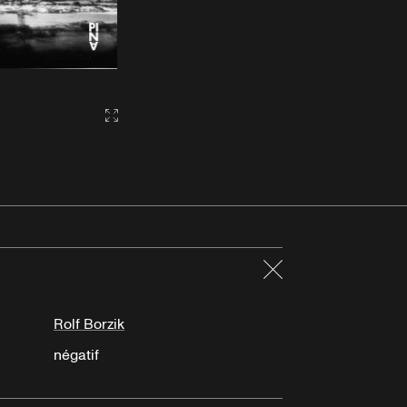
Gallery2:fullscreen
Fermer
Rolf Borzik
négatif