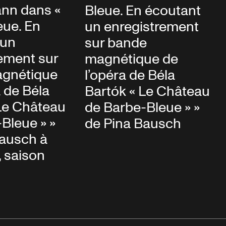
nn dans «
Bleue. En écoutant
eue. En
un enregistrement
 un
sur bande
ement sur
magnétique de
gnétique
l’opéra de Béla
a de Béla
Bartók « Le Château
Le Château
de Barbe-Bleue » »
Bleue » »
de Pina Bausch
Bausch à
, saison