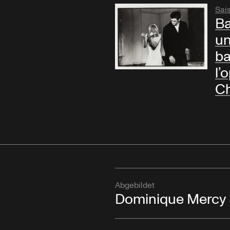
Sai
Ba
un
ba
l’
Ch
Abgebildet
Dominique Mercy