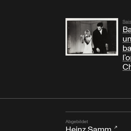
Sai
Ba
un
ba
l’
Ch
Abgebildet
Heinz Samm