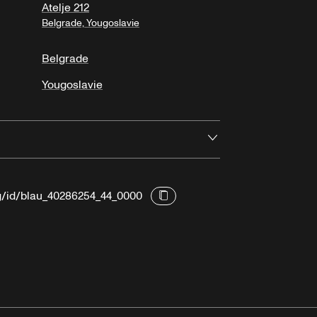
Atelje 212
Belgrade, Yougoslavie
Belgrade
Yougoslavie
Ouvrir
rg/id/blau_40286254_44_0000