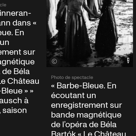
cle
inneran-
nn dans «
eue. En
 un
ement sur
gnétique
Voir les crédits
a de Béla
Photo de spectacle
Le Château
« Barbe-Bleue. En
Bleue » »
écoutant un
Bausch à
enregistrement sur
, saison
bande magnétique
de l’opéra de Béla
Bartók « Le Château