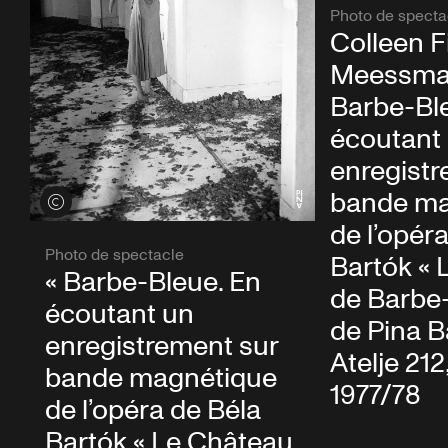
Photo de specta
Colleen F
Meessma
Barbe-Bl
écoutant
enregistr
bande ma
Voir les crédits
de l’opér
Photo de spectacle
Bartók « 
« Barbe-Bleue. En
de Barbe-
écoutant un
de Pina 
enregistrement sur
Atelje 212
bande magnétique
1977/78
de l’opéra de Béla
Bartók « Le Château