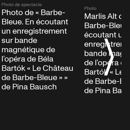
Photo de spectacle
Photo
Photo de « Barbe-
Marlis Alt da
Bleue. En écoutant
Barbe-Bleue
un enregistrement
écoutant un
sur bande
enregistreme
magnétique de
bande magn
l’opéra de Béla
de l’opéra de
Bartók « Le Château
Bartók « Le 
de Barbe-Bleue » »
de Barbe-Ble
de Pina Bausch
de Pina Bau