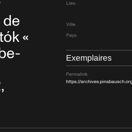
r
Lieu
 de
Ville
tók «
Pays
be-
Exemplaires
Permalink:
,
https://archives.pinabausch.o